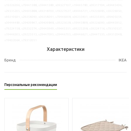
s19226396, s79441388, s59441389, s09327107, s19445780, s09317194, s49445496,
s29335205, s29445888, s49218700, s19227027, s49446721, s19226985, s59226950,
s49219691, s29258240, s09258241, s79446908, s09233401, s49233395, s99405054,
s09444489, s29409847, s09409848, s39223028, s19445898, s09226090, s69445952,
s79224158, s29232274, s29445949, s19445351, s99225208, s59224116, s79310537,
s19446303, s29225513, s29447095, s29446703, s69446621, s29447335, s39312048,
s19402064, s79312051
Характеристики
Бренд
IKEA
Персональные рекомендации