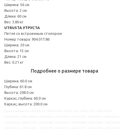
Ширина: 56 см
Высота: 2 см
Длина: 60 см
Вес: 3.80 кг
UTRUSTA УТРУСТА
Петля со встроенным стопором
Номер товара: 904.017.86
Ширина: 20 см
Высота: 15 см
Длина: 21 см
Вес: 0.21 кг
Подробнее о размере товара
Ширина: 60.0 см
Глубина: 61.8 см
Высота: 208.0 см
Каркас, глубина: 60.0 см
Каркас, высота: 200.0 см
Другие варианты: s69226742, s99441387, s79327104, s69317191, s09335027,
s39445500, s09218698, s49446679, s39227026, s19227701, s49446033, s09446025,
s49258239, s09445158, s79233389, s59405051, s49409846, s59223094, s29226089,
s19224156, s29224387, s19225207, s49310534, s69225511, s19414236, s29226720,