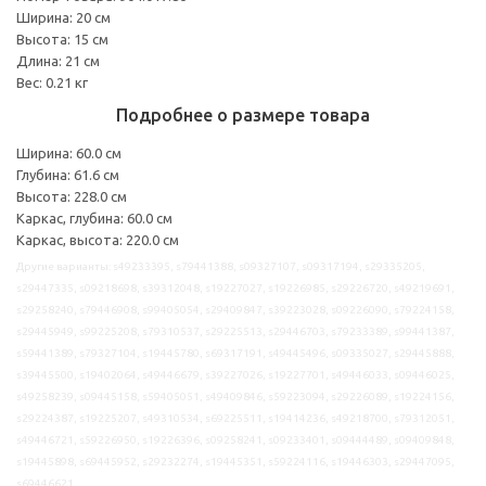
Ширина: 20 см
Высота: 15 см
Длина: 21 см
Вес: 0.21 кг
Подробнее о размере товара
Ширина: 60.0 см
Глубина: 61.6 см
Высота: 228.0 см
Каркас, глубина: 60.0 см
Каркас, высота: 220.0 см
Другие варианты: s49233395, s79441388, s09327107, s09317194, s29335205,
s29447335, s09218698, s39312048, s19227027, s19226985, s29226720, s49219691,
s29258240, s79446908, s99405054, s29409847, s39223028, s09226090, s79224158,
s29445949, s99225208, s79310537, s29225513, s29446703, s79233389, s99441387,
s59441389, s79327104, s19445780, s69317191, s49445496, s09335027, s29445888,
s39445500, s19402064, s49446679, s39227026, s19227701, s49446033, s09446025,
s49258239, s09445158, s59405051, s49409846, s59223094, s29226089, s19224156,
s29224387, s19225207, s49310534, s69225511, s19414236, s49218700, s79312051,
s49446721, s59226950, s19226396, s09258241, s09233401, s09444489, s09409848,
s19445898, s69445952, s29232274, s19445351, s59224116, s19446303, s29447095,
s69446621