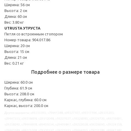
Ширина: 56 см
Высота: 2 см
Длина: 60 см
Вес: 3.80 кг
UTRUSTA УТРУСТА
Петля со встроенным стопором
Номер товара: 904.017.86
Ширина: 20 см
Высота: 15 см
Длина: 21 см
Вес: 0.21 кг
Подробнее о размере товара
Ширина: 60.0 см
Глубина: 61.9 см
Высота: 208.0 см
Каркас, глубина: 60.0 см
Каркас, высота: 200.0 см
Другие варианты: s49233395, s79441388, s09327107, s09317194, s29335205,
s29447335, s09218698, s39312048, s19227027, s19226985, s29226720, s49219691,
s29258240, s79446908, s99405054, s29409847, s39223028, s09226090, s79224158,
s29445949, s99225208, s79310537, s29225513, s29446703, s79233389, s99441387,