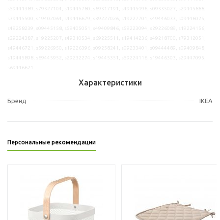
s59441389, s79327104, s19445780, s69317191, s49445496, s09335027, s29445888,
s39445500, s19402064, s49446679, s39227026, s19227701, s49446033, s09446025,
s49258239, s09445158, s59405051, s49409846, s59223094, s29226089, s19224156,
s29224387, s19225207, s49310534, s69225511, s19414236, s49218700, s79312051,
s49446721, s59226950, s19226396, s09258241, s09233401, s09444489, s09409848,
s19445898, s69445952, s29232274, s19445351, s59224116, s19446303, s29447095,
s69446621
Характеристики
Бренд
IKEA
Персональные рекомендации