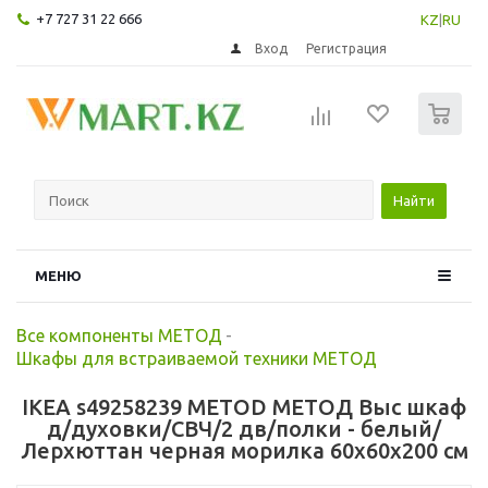
+7 727 31 22 666
KZ
|
RU
Вход
Регистрация
0
Найти
МЕНЮ
Все компоненты МЕТОД
-
Шкафы для встраиваемой техники МЕТОД
IKEA s49258239 METOD МЕТОД Выс шкаф
д/духовки/СВЧ/2 дв/полки - белый/
Лерхюттан черная морилка 60x60x200 см