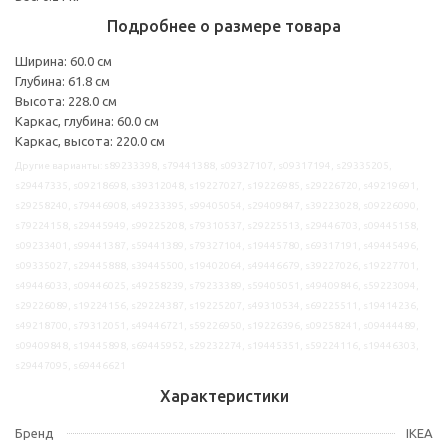
Подробнее о размере товара
Ширина: 60.0 см
Глубина: 61.8 см
Высота: 228.0 см
Каркас, глубина: 60.0 см
Каркас, высота: 220.0 см
Другие варианты: s89233398, s79441388, s09327107, s09317194, s29335205,
s29447335, s09218698, s39312048, s19227027, s19226985, s29226720, s49219691,
s29258240, s79446908, s49233395, s99405054, s29409847, s39223028, s09226090,
s79224158, s29445949, s99225208, s79310537, s29225513, s29446703, s09445158,
s09233401, s99441387, s59441389, s79327104, s19445780, s69317191, s49445496,
s09335027, s29445888, s39445500, s19402064, s49446679, s39227026, s19227701,
s49446033, s09446025, s49258239, s79233389, s59405051, s49409846, s59223094,
s29226089, s19224156, s29224387, s19225207, s49310534, s69225511, s19414236,
s49218700, s79312051, s49446721, s59226950, s19226396, s09258241, s09444489,
s09409848, s19445898, s69445952, s29232274, s19445351, s59224116, s19446303,
s29447095, s69446621
Характеристики
Бренд
IKEA