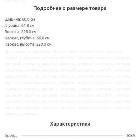
Подробнее о размере товара
Ширина: 60.0 см
Глубина: 61.8 см
Высота: 228.0 см
Каркас, глубина: 60.0 см
Каркас, высота: 220.0 см
Другие варианты: s89233398, s79441388, s09327107, s09317194, s29335205,
s29447335, s09218698, s39312048, s19227027, s19226985, s29226720, s49219691,
s29258240, s79446908, s49233395, s99405054, s29409847, s39223028, s09226090,
s79224158, s29445949, s99225208, s79310537, s29225513, s29446703, s09445158,
s09233401, s99441387, s59441389, s79327104, s19445780, s69317191, s49445496,
s09335027, s29445888, s39445500, s19402064, s49446679, s39227026, s19227701,
s49446033, s09446025, s49258239, s79233389, s59405051, s49409846, s59223094,
s29226089, s19224156, s29224387, s19225207, s49310534, s69225511, s19414236,
s49218700, s79312051, s49446721, s59226950, s19226396, s09258241, s09444489,
s09409848, s19445898, s69445952, s29232274, s19445351, s59224116, s19446303,
s29447095, s69446621
Характеристики
Бренд
IKEA