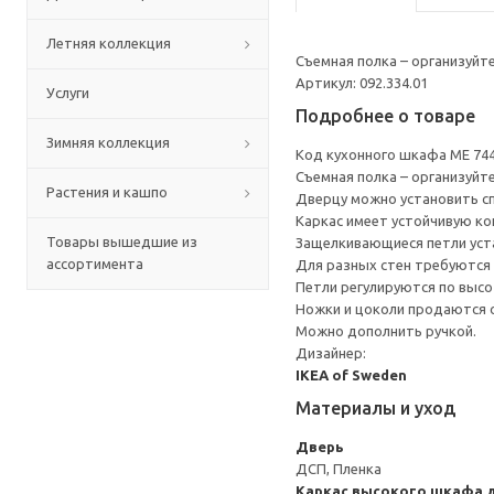
Летняя коллекция
Съемная полка – организуйт
Артикул: 092.334.01
Услуги
Подробнее о товаре
Зимняя коллекция
Код кухонного шкафа ME 74
Съемная полка – организуйт
Растения и кашпо
Дверцу можно установить сп
Каркас имеет устойчивую ко
Товары вышедшие из
Защелкивающиеся петли уста
ассортимента
Для разных стен требуются 
Петли регулируются по высот
Ножки и цоколи продаются 
Можно дополнить ручкой.
Дизайнер:
IKEA of Sweden
Материалы и уход
Дверь
ДСП, Пленка
Каркас высокого шкафа д