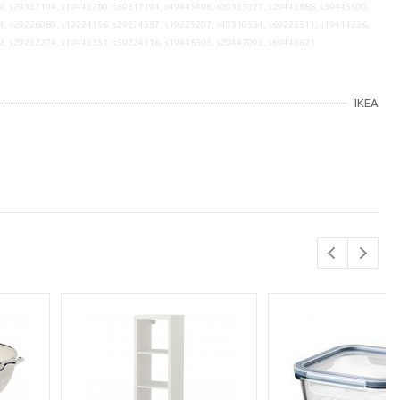
9, s79327104, s19445780, s69317191, s49445496, s09335027, s29445888, s39445500,
4, s29226089, s19224156, s29224387, s19225207, s49310534, s69225511, s19414236,
2, s29232274, s19445351, s59224116, s19446303, s29447095, s69446621
IKEA