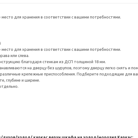
е место для хранения в соответствии с вашими потребностями.
4
е место для хранения в соответствии с вашими потребностями.
рава или слева.
нструкцию благодаря стенкам из ДСП толщиной 18 мм.
навливаются на дверцу без шурупов, поэтому дверцу легко снять и по
различные крепежные приспособления. Подберите подходящие для ваших
е, глубине и ширине.
отдельно.
/духов/холод/ каркас верхн шкафа на холод/морозил
Каркас: