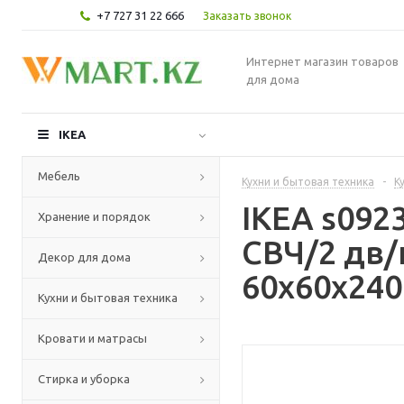
+7 727 31 22 666
Заказать звонок
Интернет магазин товаров
для дома
IKEA
Мебель
Кухни и бытовая техника
-
К
IKEA s09
Хранение и порядок
СВЧ/2 дв/
Декор для дома
60x60x240
Кухни и бытовая техника
Кровати и матрасы
Стирка и уборка