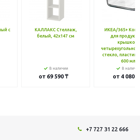
лый с
КАЛЛАКС Стеллаж,
ИКЕА/365+ Конт
белый, 42x147 см
для продукто
крышкой,
четырехугольной
стекло, пластик 
600 мл
В наличии
В наличи
от
69 590 ₸
от
4 080 ₸
+7 727 31 22 666