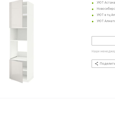
УЮТ Астан
Новосибирс
УЮТ в тц А
УЮТ Алмат
Наши менеджер
Поделит