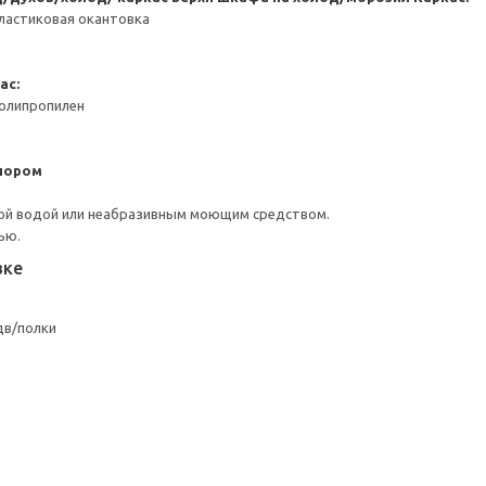
ластиковая окантовка
ас:
Полипропилен
пором
ой водой или неабразивным моющим средством.
ью.
вке
дв/полки