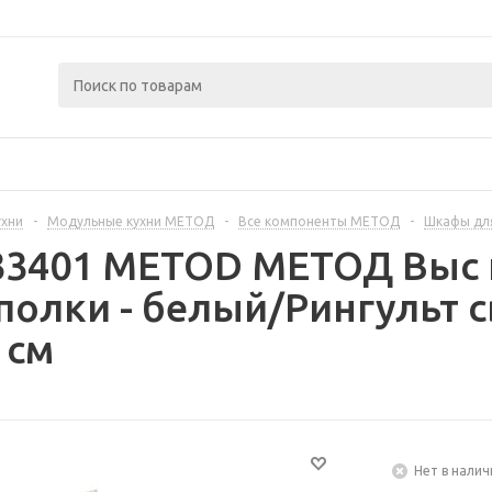
ухни
-
Модульные кухни МЕТОД
-
Все компоненты МЕТОД
-
Шкафы дл
233401 METOD МЕТОД Выс
полки - белый/Рингульт 
 см
Нет в налич