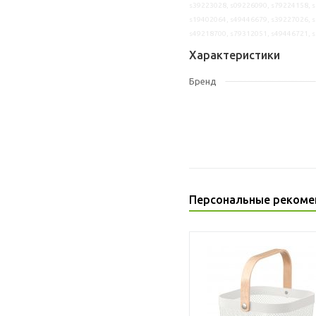
s39223028, s09226090, s79224158, s
s19402064, s49446679, s39227026, s
s49218700, s79312051, s49446721, 
Характеристики
Бренд
Персональные рекоме