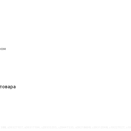
ром
товара
388, s09327107, s09317194, s29335205, s29447335, s09218698, s39312048, s19227027, s1