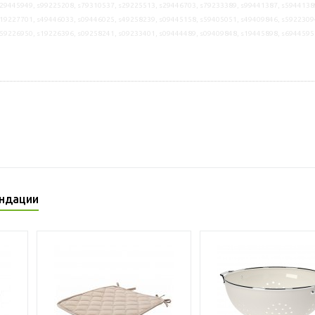
29445949, s99225208, s79310537, s29225513, s29446703, s79233389, s99441387, s5944138
19227701, s49446033, s09446025, s49258239, s09445158, s59405051, s49409846, s5922309
s59226950, s19226396, s09258241, s09233401, s09444489, s09409848, s19445898, s6944595
ндации