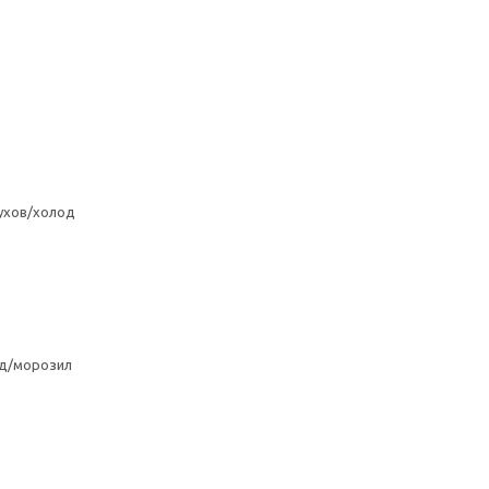
ухов/холод
од/морозил