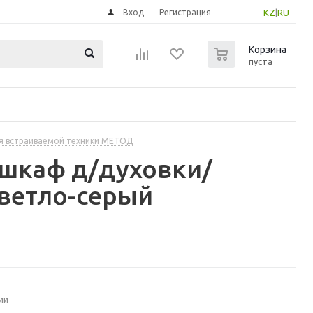
Вход
Регистрация
KZ
|
RU
0
Корзина
пуста
я встраиваемой техники МЕТОД
 шкаф д/духовки/
светло-серый
ии