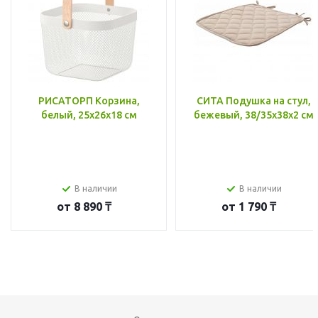
РИСАТОРП Корзина,
СИТА Подушка на стул,
белый, 25x26x18 см
бежевый, 38/35x38x2 см
В наличии
В наличии
от
8 890 ₸
от
1 790 ₸