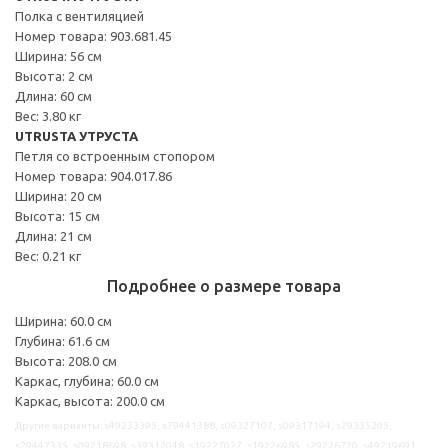
Полка с вентиляцией
Номер товара: 903.681.45
Ширина: 56 см
Высота: 2 см
Длина: 60 см
Вес: 3.80 кг
UTRUSTA УТРУСТА
Петля со встроенным стопором
Номер товара: 904.017.86
Ширина: 20 см
Высота: 15 см
Длина: 21 см
Вес: 0.21 кг
Подробнее о размере товара
Ширина: 60.0 см
Глубина: 61.6 см
Высота: 208.0 см
Каркас, глубина: 60.0 см
Каркас, высота: 200.0 см
Другие варианты: s49233395, s79441388, s09327107, s09317194, s29335205,
s29447335, s09218698, s39312048, s19227027, s19226985, s29226720, s49219691,