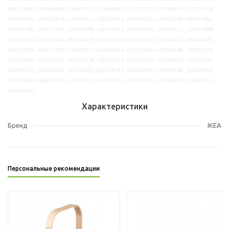
s29258240, s79446908, s99405054, s29409847, s39223028, s09226090, s79224158,
s29445949, s99225208, s79310537, s29225513, s29446703, s79233389, s99441387,
s59441389, s79327104, s19445780, s69317191, s49445496, s09335027, s29445888,
s39445500, s19402064, s49446679, s39227026, s19227701, s49446033, s09446025,
s49258239, s09445158, s59405051, s49409846, s59223094, s29226089, s19224156,
s29224387, s19225207, s49310534, s69225511, s19414236, s49218700, s79312051,
s49446721, s59226950, s19226396, s09258241, s09233401, s09444489, s09409848,
s19445898, s69445952, s29232274, s19445351, s59224116, s19446303, s29447095,
s69446621
Характеристики
Бренд
IKEA
Персональные рекомендации