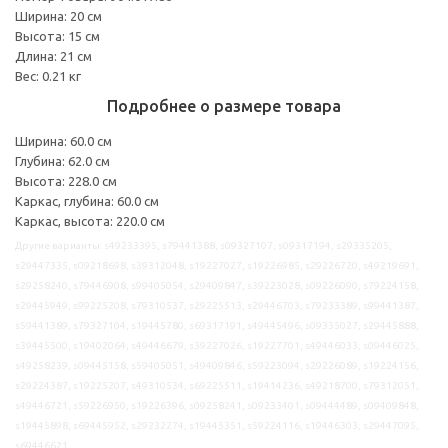
Ширина: 20 см
Высота: 15 см
Длина: 21 см
Вес: 0.21 кг
Подробнее о размере товара
Ширина: 60.0 см
Глубина: 62.0 см
Высота: 228.0 см
Каркас, глубина: 60.0 см
Каркас, высота: 220.0 см
Другие варианты: s49233395, s79441388, s09327107, s09317194, s29335205,
s29447335, s09218698, s39312048, s19227027, s19226985, s29226720, s49219691,
s29258240, s79446908, s99405054, s29409847, s39223028, s09226090, s79224158,
s29445949, s99225208, s79310537, s29225513, s29446703, s79233389, s99441387,
s59441389, s79327104, s19445780, s69317191, s49445496, s09335027, s29445888,
s39445500, s19402064, s49446679, s39227026, s19227701, s49446033, s09446025,
s49258239, s09445158, s59405051, s49409846, s59223094, s29226089, s19224156,
s29224387, s19225207, s49310534, s69225511, s19414236, s49218700, s79312051,
s49446721, s59226950, s19226396, s09258241, s09233401, s09444489, s09409848,
s19445898, s69445952, s29232274, s19445351, s59224116, s19446303, s29447095,
s69446621