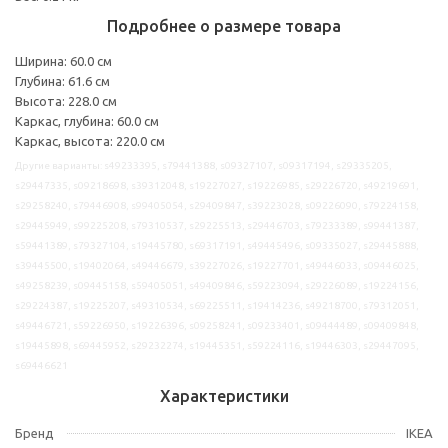
Подробнее о размере товара
Ширина: 60.0 см
Глубина: 61.6 см
Высота: 228.0 см
Каркас, глубина: 60.0 см
Каркас, высота: 220.0 см
Другие варианты: s49233395, s79441388, s09327107, s09317194, s29335205,
s29447335, s09218698, s39312048, s19227027, s19226985, s29226720, s49219691,
s29258240, s79446908, s99405054, s29409847, s39223028, s09226090, s79224158,
s29445949, s99225208, s79310537, s29225513, s29446703, s79233389, s99441387,
s59441389, s79327104, s19445780, s69317191, s49445496, s09335027, s29445888,
s39445500, s19402064, s49446679, s39227026, s19227701, s49446033, s09446025,
s49258239, s09445158, s59405051, s49409846, s59223094, s29226089, s19224156,
s29224387, s19225207, s49310534, s69225511, s19414236, s49218700, s79312051,
s49446721, s59226950, s19226396, s09258241, s09233401, s09444489, s09409848,
s19445898, s69445952, s29232274, s19445351, s59224116, s19446303, s29447095,
s69446621
Характеристики
Бренд
IKEA