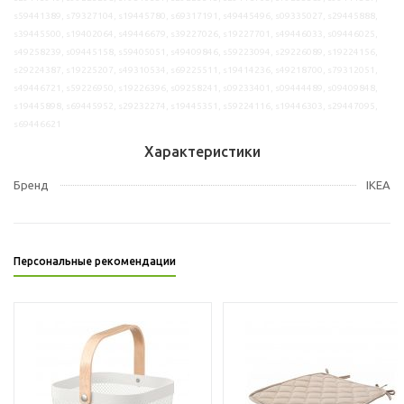
s59441389, s79327104, s19445780, s69317191, s49445496, s09335027, s29445888,
s39445500, s19402064, s49446679, s39227026, s19227701, s49446033, s09446025,
s49258239, s09445158, s59405051, s49409846, s59223094, s29226089, s19224156,
s29224387, s19225207, s49310534, s69225511, s19414236, s49218700, s79312051,
s49446721, s59226950, s19226396, s09258241, s09233401, s09444489, s09409848,
s19445898, s69445952, s29232274, s19445351, s59224116, s19446303, s29447095,
s69446621
Характеристики
Бренд
IKEA
Персональные рекомендации