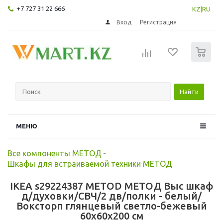
+7 727 31 22 666
KZ
|
RU
Вход
Регистрация
0
Найти
МЕНЮ
Все компоненты МЕТОД
-
Шкафы для встраиваемой техники МЕТОД
IKEA s29224387 METOD МЕТОД Выс шкаф
д/духовки/СВЧ/2 дв/полки - белый/
Воксторп глянцевый светло-бежевый
60x60x200 см