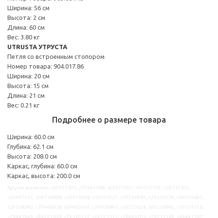
Ширина: 56 см
Высота: 2 см
Длина: 60 см
Вес: 3.80 кг
UTRUSTA УТРУСТА
Петля со встроенным стопором
Номер товара: 904.017.86
Ширина: 20 см
Высота: 15 см
Длина: 21 см
Вес: 0.21 кг
Подробнее о размере товара
Ширина: 60.0 см
Глубина: 62.1 см
Высота: 208.0 см
Каркас, глубина: 60.0 см
Каркас, высота: 200.0 см
Другие варианты: s49233395, s79441388, s09327107, s09317194, s29335205,
s29447335, s09218698, s39312048, s19227027, s19226985, s29226720, s49219691,
s29258240, s79446908, s99405054, s29409847, s39223028, s09226090, s79224158,
s29445949, s99225208, s79310537, s29225513, s29446703, s79233389, s99441387,