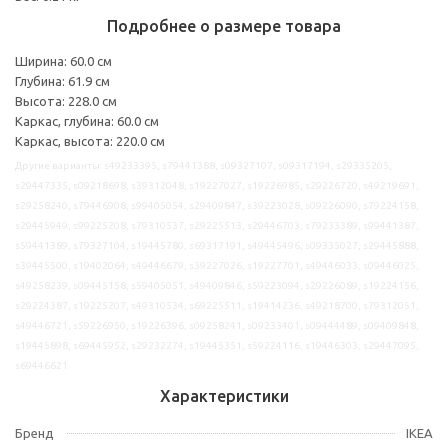
Подробнее о размере товара
Ширина: 60.0 см
Глубина: 61.9 см
Высота: 228.0 см
Каркас, глубина: 60.0 см
Каркас, высота: 220.0 см
Другие варианты: s49233395, s79441388, s09327107, s09317194, s29335205,
s29447335, s09218698, s39312048, s19227027, s19226985, s29226720, s49219691,
s29258240, s79446908, s99405054, s29409847, s39223028, s09226090, s79224158,
s29445949, s99225208, s79310537, s29225513, s29446703, s79233389, s99441387,
s59441389, s79327104, s19445780, s69317191, s49445496, s09335027, s29445888,
s39445500, s19402064, s49446679, s39227026, s19227701, s49446033, s09446025,
s49258239, s09445158, s59405051, s49409846, s59223094, s29226089, s19224156,
s29224387, s19225207, s49310534, s69225511, s19414236, s49218700, s79312051,
s49446721, s59226950, s19226396, s09258241, s09233401, s09444489, s09409848,
s19445898, s69445952, s29232274, s19445351, s59224116, s19446303, s29447095,
s69446621
Характеристики
Бренд
IKEA