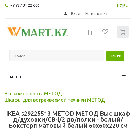
+7 727 31 22 666
KZ
|
RU
Вход
Регистрация
0
Найти
МЕНЮ
Все компоненты МЕТОД
-
Шкафы для встраиваемой техники МЕТОД
IKEA s29225513 METOD МЕТОД Выс шкаф
д/духовки/СВЧ/2 дв/полки - белый/
Воксторп матовый белый 60x60x220 см