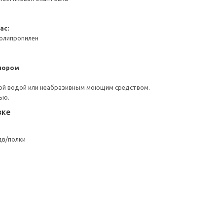
ас:
Полипропилен
пором
ой водой или неабразивным моющим средством.
ью.
вке
дв/полки