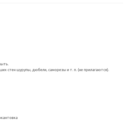
мыть.
 стен шурупы, дюбели, саморезы и т. п. (не прилагаются).
 окантовка