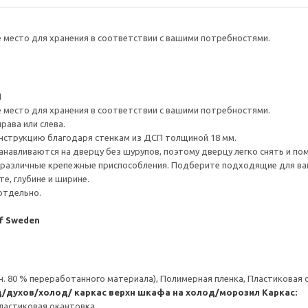
е место для хранения в соответствии с вашими потребностями.
4
е место для хранения в соответствии с вашими потребностями.
рава или слева.
нструкцию благодаря стенкам из ДСП толщиной 18 мм.
навливаются на дверцу без шурупов, поэтому дверцу легко снять и по
различные крепежные приспособления. Подберите подходящие для ваших
е, глубине и ширине.
отдельно.
of Sweden
н. 80 % переработанного материала), Полимерная пленка, Пластиковая
/духов/холод/ каркас верхн шкафа на холод/морозил
Каркас:
ластиковая окантовка