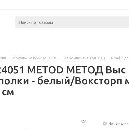
ухни
-
Модульные кухни МЕТОД
-
Все компоненты МЕТОД
-
Шкафы дл
224051 METOD МЕТОД Выс
полки - белый/Воксторп
 см
Нет в налич