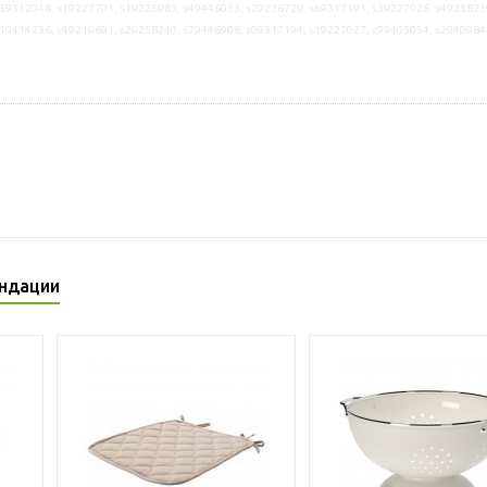
39312048, s19227701, s19226985, s49446033, s29226720, s69317191, s39227026, s4925823
s19414236, s49219691, s29258240, s79446908, s09317194, s19227027, s99405054, s2940984
ндации