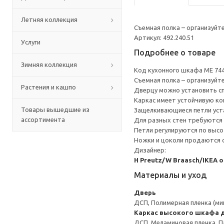
Летняя коллекция
Съемная полка – организуйт
Артикул: 492.240.51
Услуги
Подробнее о товаре
Зимняя коллекция
Код кухонного шкафа ME 74
Съемная полка – организуйт
Растения и кашпо
Дверцу можно установить сп
Каркас имеет устойчивую ко
Товары вышедшие из
Защелкивающиеся петли уста
ассортимента
Для разных стен требуются 
Петли регулируются по высот
Ножки и цоколи продаются 
Дизайнер:
H Preutz/W Braasch/IKEA 
Материалы и уход
Дверь
ДСП, Полимерная пленка (ми
Каркас высокого шкафа д
ДСП, Меламиновая пленка, П