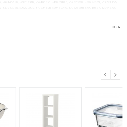
9, s09445158, s79233389, s59405051, s49409846, s59223094, s29226089, s19224156,
7, s39223028, s09226090, s79224158, s29445949, s99225208, s79310537, s29446703
IKEA