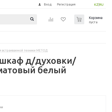
Вход
Регистрация
KZ
|
RU
0
Корзина
пуста
я встраиваемой техники МЕТОД
 шкаф д/духовки/
 матовый белый
ии