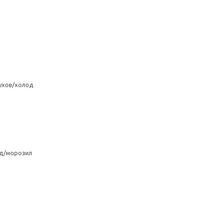
ухов/холод
од/морозил