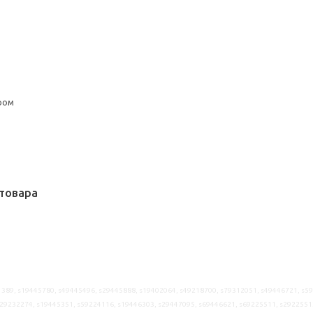
ром
товара
389, s19445780, s49445496, s29445888, s19402064, s49218700, s79312051, s49446721, s5
29232274, s19445351, s59224116, s19446303, s29447095, s69446621, s69225511, s2922551