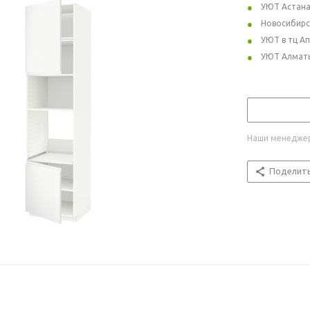
УЮТ Астан
Новосибирс
УЮТ в тц А
УЮТ Алмат
Наши менеджер
Поделит