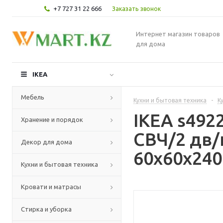
+7 727 31 22 666
Заказать звонок
Интернет магазин товаров
для дома
IKEA
Мебель
Кухни и бытовая техника
-
К
IKEA s49
Хранение и порядок
СВЧ/2 дв/
Декор для дома
60x60x240
Кухни и бытовая техника
Кровати и матрасы
Стирка и уборка