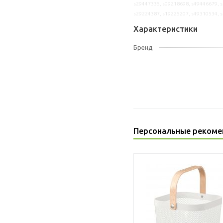
s29447335, s09218698, s49446679, s
s29224387, s19225207, s49310534, 
Характеристики
Бренд
Персональные рекоме