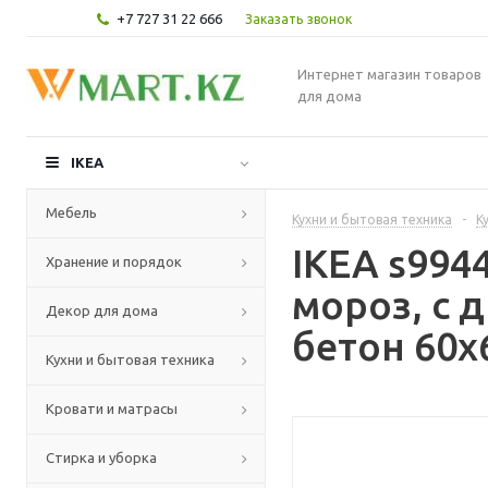
+7 727 31 22 666
Заказать звонок
Интернет магазин товаров
для дома
IKEA
Мебель
Кухни и бытовая техника
-
К
IKEA s99
Хранение и порядок
мороз, с 
Декор для дома
бетон 60x
Кухни и бытовая техника
Кровати и матрасы
Стирка и уборка