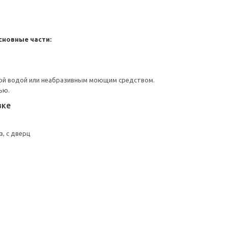
сновные части:
ой водой или неабразивным моющим средством.
ью.
вке
, с дверц