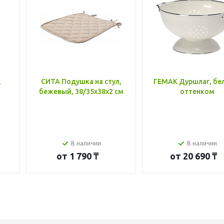
,
СИТА Подушка на стул,
ГЕМАК Дуршлаг, бе
бежевый, 38/35x38x2 см
оттенком
В наличии
В наличии
от
1 790 ₸
от
20 690 ₸