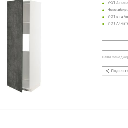
УЮТ Астан
Новосибирс
УЮТ в тц А
УЮТ Алмат
Наши менеджер
Поделит