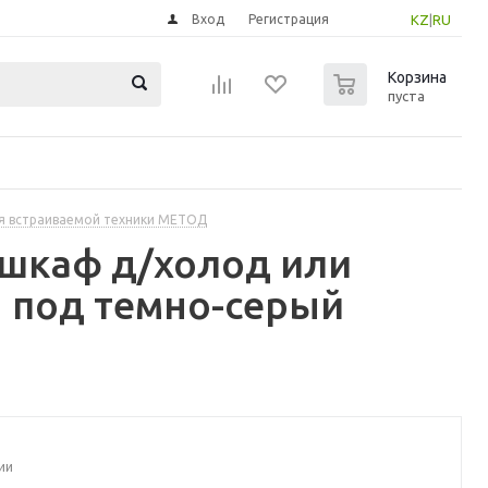
Вход
Регистрация
KZ
|
RU
0
Корзина
пуста
я встраиваемой техники МЕТОД
шкаф д/холод или
н под темно-серый
ии