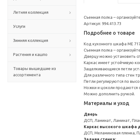
Летняя коллекция
Съемная полка – организуйт
Артикул: 994.413.73
Услуги
Подробнее о товаре
Зимняя коллекция
Код кухонного шкафа ME 71
Съемная полка – организуйт
Растения и кашпо
Дверцу можно установить сп
Каркас имеет устойчивую ко
Товары вышедшие из
Защелкивающиеся петли уста
ассортимента
Для различного типа стен т
Петли регулируются по высот
Ножки и цоколи продаются 
Можно дополнить ручкой.
Материалы и уход
Дверь
ДСП, Ламинат, Ламинат, Пла
Каркас высокого шкафа 
ДСП, Меламиновая пленка, П
Задняя стенка: