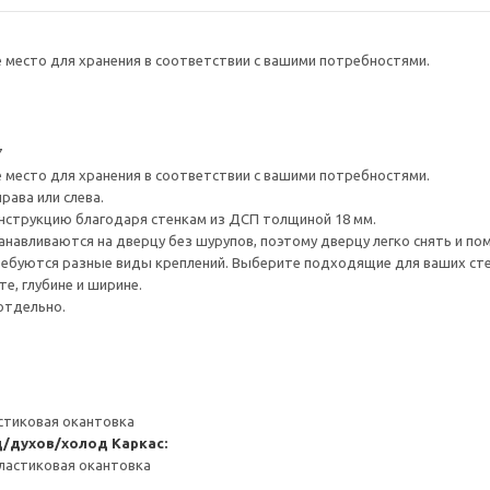
е место для хранения в соответствии с вашими потребностями.
7
е место для хранения в соответствии с вашими потребностями.
рава или слева.
нструкцию благодаря стенкам из ДСП толщиной 18 мм.
навливаются на дверцу без шурупов, поэтому дверцу легко снять и по
ребуются разные виды креплений. Выберите подходящие для ваших стен 
е, глубине и ширине.
отдельно.
стиковая окантовка
д/духов/холод
Каркас:
ластиковая окантовка