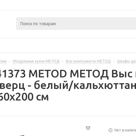
ухни
-
Модульные кухни МЕТОД
-
Все компоненты МЕТОД
-
Шкафы дл
441373 METOD МЕТОД Выс 
дверц - белый/кальхютта
60x200 см
Нет в налич