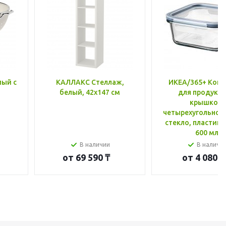
лый с
КАЛЛАКС Стеллаж,
ИКЕА/365+ Конт
белый, 42x147 см
для продукто
крышкой,
четырехугольной
стекло, пластик 
600 мл
В наличии
В наличи
от
69 590 ₸
от
4 080 ₸