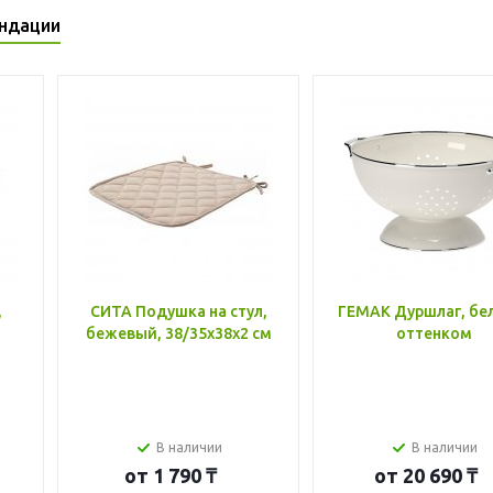
ндации
,
СИТА Подушка на стул,
ГЕМАК Дуршлаг, бе
бежевый, 38/35x38x2 см
оттенком
В наличии
В наличии
от
1 790 ₸
от
20 690 ₸