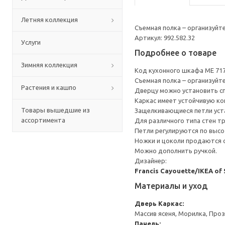
Летняя коллекция
Съемная полка – организуйт
Артикул: 992.582.32
Услуги
Подробнее о товаре
Зимняя коллекция
Код кухонного шкафа ME 71
Съемная полка – организуйт
Растения и кашпо
Дверцу можно установить сп
Каркас имеет устойчивую ко
Товары вышедшие из
Защелкивающиеся петли уста
ассортимента
Для различного типа стен т
Петли регулируются по высот
Ножки и цоколи продаются 
Можно дополнить ручкой.
Дизайнер:
Francis Cayouette/IKEA of
Материалы и уход
Дверь
Каркас:
Массив ясеня, Морилка, Про
Панель: