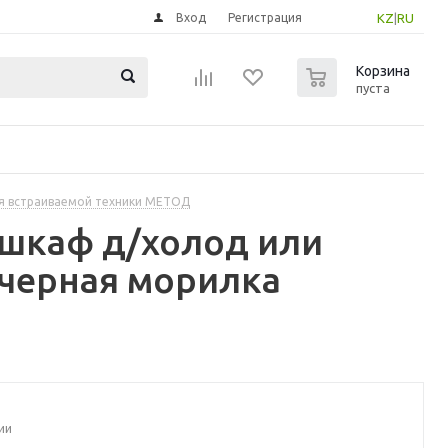
Вход
Регистрация
KZ
|
RU
0
Корзина
пуста
я встраиваемой техники МЕТОД
шкаф д/холод или
 черная морилка
ии