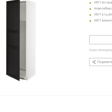
УЮТ Астан
Новосибирс
УЮТ в тц А
УЮТ Алмат
Наши менеджер
Поделит