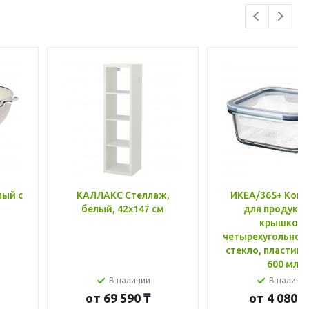
лый с
КАЛЛАКС Стеллаж,
ИКЕА/365+ Конт
белый, 42x147 см
для продукто
крышкой,
четырехугольной
стекло, пластик 
600 мл
В наличии
В наличи
от
69 590 ₸
от
4 080 ₸