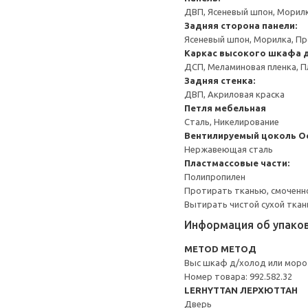
ДВП, Ясеневый шпон, Морил
Задняя сторона панели:
Ясеневый шпон, Морилка, П
Каркас высокого шкафа 
ДСП, Меламиновая пленка, П
Задняя стенка:
ДВП, Акриловая краска
Петля мебельная
Сталь, Никелирование
Вентилируемый цоколь
О
Нержавеющая сталь
Пластмассовые части:
Полипропилен
Протирать тканью, смоченн
Вытирать чистой сухой ткан
Информация об упако
METOD МЕТОД
Выс шкаф д/холод или мороз
Номер товара: 992.582.32
LERHYTTAN ЛЕРХЮТТАН
Дверь