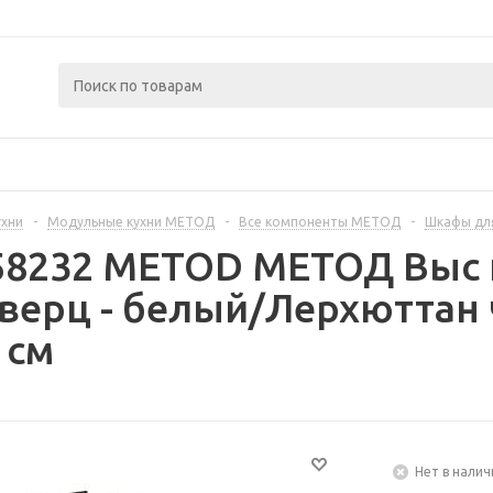
ухни
-
Модульные кухни МЕТОД
-
Все компоненты МЕТОД
-
Шкафы дл
258232 METOD МЕТОД Выс 
дверц - белый/Лерхюттан
 см
Нет в налич