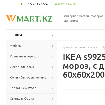
+7 727 31 22 666
Заказать звонок
Интернет магазин товаров
для дома
IKEA
Мебель
Кухни и бытовая техника
-
К
IKEA s99
Хранение и порядок
мороз, с 
Декор для дома
60x60x200
Кухни и бытовая техника
Кровати и матрасы
Стирка и уборка