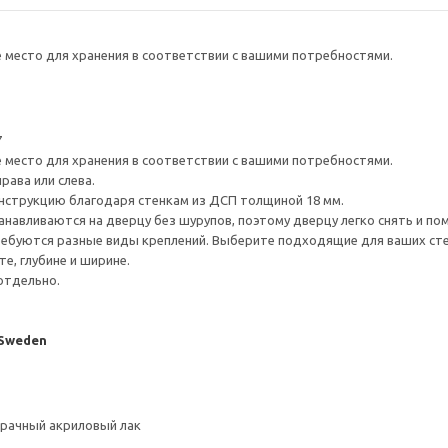
е место для хранения в соответствии с вашими потребностями.
7
е место для хранения в соответствии с вашими потребностями.
рава или слева.
нструкцию благодаря стенкам из ДСП толщиной 18 мм.
навливаются на дверцу без шурупов, поэтому дверцу легко снять и по
ребуются разные виды креплений. Выберите подходящие для ваших стен 
е, глубине и ширине.
отдельно.
 Sweden
зрачный акриловый лак