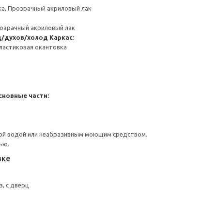
ка, Прозрачный акриловый лак
розрачный акриловый лак
д/духов/холод
Каркас:
ластиковая окантовка
сновные части:
ой водой или неабразивным моющим средством.
ью.
вке
, с дверц