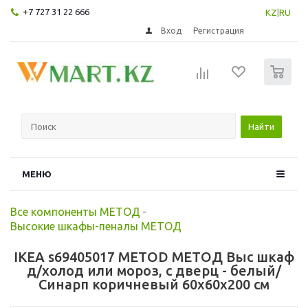
+7 727 31 22 666
KZ
|
RU
Вход
Регистрация
0
Найти
МЕНЮ
Все компоненты МЕТОД
-
Высокие шкафы-пеналы МЕТОД
IKEA s69405017 METOD МЕТОД Выс шкаф
д/холод или мороз, с дверц - белый/
Синарп коричневый 60x60x200 см