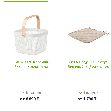
РИСАТОРП Корзина,
СИТА Подушка на стул,
белый, 25x26x18 см
бежевый, 38/35x38x2 см
В наличии
В наличии
от
8 890 ₸
от
1 790 ₸