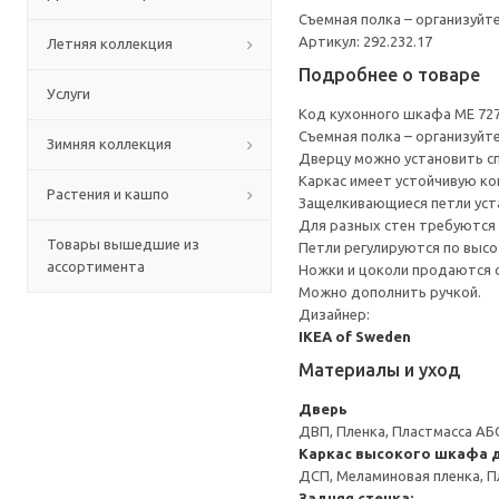
Съемная полка – организуйт
Артикул: 292.232.17
Летняя коллекция
Подробнее о товаре
Услуги
Код кухонного шкафа ME 72
Съемная полка – организуйт
Зимняя коллекция
Дверцу можно установить сп
Каркас имеет устойчивую ко
Растения и кашпо
Защелкивающиеся петли уста
Для разных стен требуются 
Товары вышедшие из
Петли регулируются по высот
ассортимента
Ножки и цоколи продаются 
Можно дополнить ручкой.
Дизайнер:
IKEA of Sweden
Материалы и уход
Дверь
ДВП, Пленка, Пластмасса АБ
Каркас высокого шкафа д
ДСП, Меламиновая пленка, П
Задняя стенка: