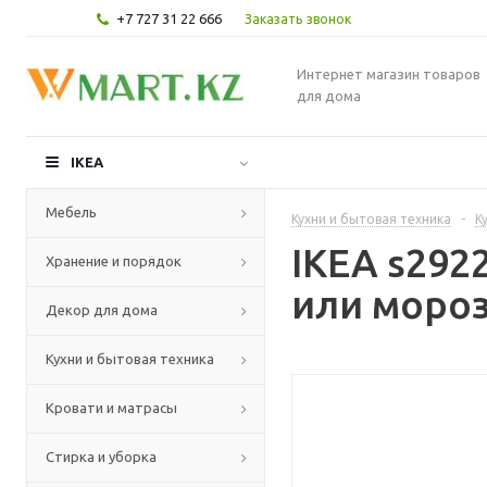
+7 727 31 22 666
Заказать звонок
Интернет магазин товаров
для дома
IKEA
Мебель
Кухни и бытовая техника
-
К
IKEA s29
Хранение и порядок
или мороз
Декор для дома
Кухни и бытовая техника
Кровати и матрасы
Стирка и уборка