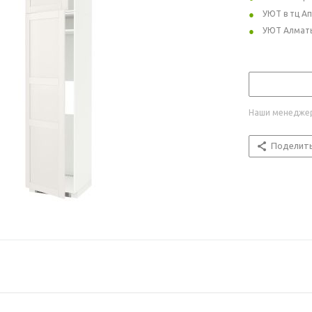
УЮТ в тц А
УЮТ Алмат
Наши менеджер
Поделит