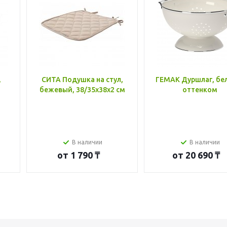
,
СИТА Подушка на стул,
ГЕМАК Дуршлаг, бе
бежевый, 38/35x38x2 см
оттенком
В наличии
В наличии
от
1 790 ₸
от
20 690 ₸