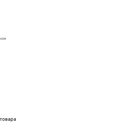
ром
товара