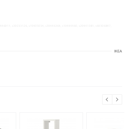
9446911, s39233126, s19405034, s39446364, s19444460, s29441381, s69306847,
IKEA