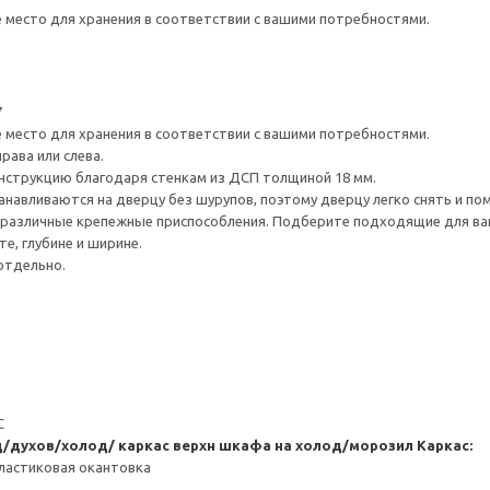
е место для хранения в соответствии с вашими потребностями.
7
е место для хранения в соответствии с вашими потребностями.
рава или слева.
нструкцию благодаря стенкам из ДСП толщиной 18 мм.
навливаются на дверцу без шурупов, поэтому дверцу легко снять и по
различные крепежные приспособления. Подберите подходящие для ваших
е, глубине и ширине.
отдельно.
С
/духов/холод/ каркас верхн шкафа на холод/морозил
Каркас:
ластиковая окантовка