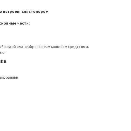
со встроенным стопором
сновные части:
ой водой или неабразивным моющим средством.
ью.
вке
морозильн