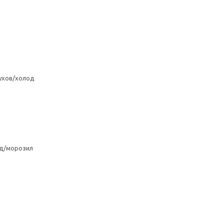
ухов/холод
од/морозил