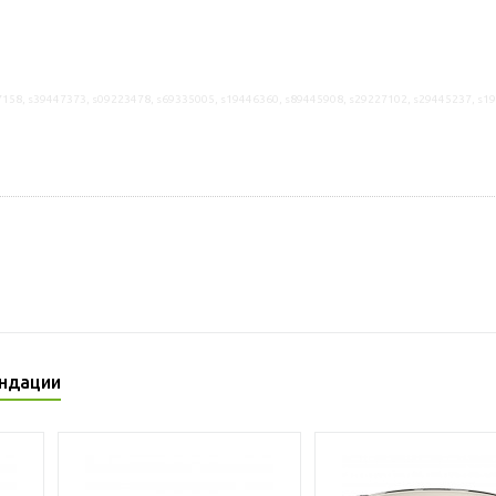
158, s39447373, s09223478, s69335005, s19446360, s89445908, s29227102, s29445237, s1
ндации