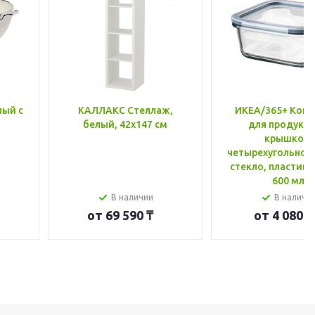
лый с
КАЛЛАКС Стеллаж,
ИКЕА/365+ Конт
белый, 42x147 см
для продукто
крышкой,
четырехугольной
стекло, пластик 
600 мл
В наличии
В наличи
от
69 590 ₸
от
4 080 ₸