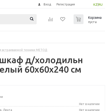
Вход
Регистрация
KZ
|
RU
0
Корзина
пуста
я встраиваемой техники МЕТОД
 шкаф д/холодильн
елый 60x60x240 см
ии
а
Нет в наличии
к, Лента
Нет в наличии