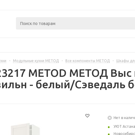
ухни
-
Модульные кухни МЕТОД
-
Все компоненты МЕТОД
-
Шкафы дл
223217 METOD МЕТОД Выс
ильн - белый/Сэведаль б
Нет в налич
УЮТ Астан
Новосибирс