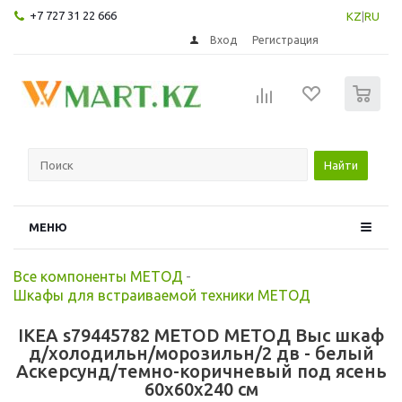
+7 727 31 22 666
KZ
|
RU
Вход
Регистрация
0
Найти
МЕНЮ
Все компоненты МЕТОД
-
Шкафы для встраиваемой техники МЕТОД
IKEA s79445782 METOD МЕТОД Выс шкаф
д/холодильн/морозильн/2 дв - белый
Аскерсунд/темно-коричневый под ясень
60x60x240 см