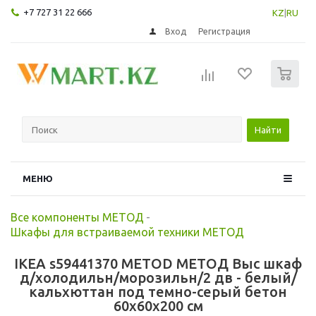
+7 727 31 22 666
KZ
|
RU
Вход
Регистрация
0
Найти
МЕНЮ
Все компоненты МЕТОД
-
Шкафы для встраиваемой техники МЕТОД
IKEA s59441370 METOD МЕТОД Выс шкаф
д/холодильн/морозильн/2 дв - белый/
кальхюттан под темно-серый бетон
60x60x200 см