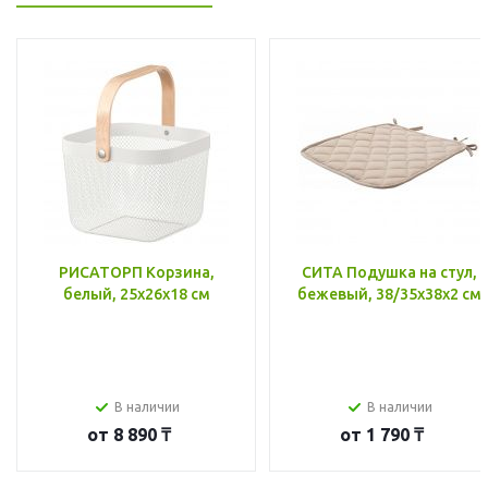
РИСАТОРП Корзина,
СИТА Подушка на стул,
белый, 25x26x18 см
бежевый, 38/35x38x2 см
В наличии
В наличии
от
8 890 ₸
от
1 790 ₸