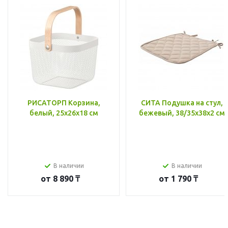
РИСАТОРП Корзина,
СИТА Подушка на стул,
белый, 25x26x18 см
бежевый, 38/35x38x2 см
В наличии
В наличии
от
8 890 ₸
от
1 790 ₸