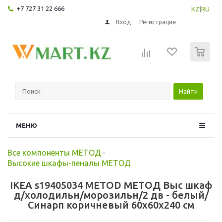
+7 727 31 22 666
KZ
|
RU
Вход
Регистрация
0
Найти
МЕНЮ
Все компоненты МЕТОД
-
Высокие шкафы-пеналы МЕТОД
IKEA s19405034 METOD МЕТОД Выс шкаф
д/холодильн/морозильн/2 дв - белый/
Синарп коричневый 60x60x240 см