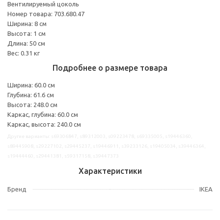
Вентилируемый цоколь
Номер товара: 703.680.47
Ширина: 8 см
Высота: 1 см
Длина: 50 см
Вес: 0.31 кг
Подробнее о размере товара
Ширина: 60.0 см
Глубина: 61.6 см
Высота: 248.0 см
Каркас, глубина: 60.0 см
Каркас, высота: 240.0 см
Другие варианты: s69306847, s89312003, s09223478, s69335005, s19446360,
s89445908, s29227102, s29445237, s19446911, s39233126, s19405034, s39446364,
s19444460, s29441381, s59317158, s39447373
Характеристики
Бренд
IKEA