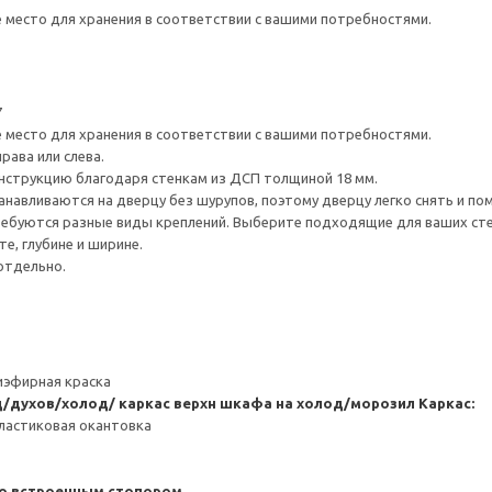
е место для хранения в соответствии с вашими потребностями.
7
е место для хранения в соответствии с вашими потребностями.
рава или слева.
нструкцию благодаря стенкам из ДСП толщиной 18 мм.
навливаются на дверцу без шурупов, поэтому дверцу легко снять и по
ребуются разные виды креплений. Выберите подходящие для ваших стен 
е, глубине и ширине.
отдельно.
иэфирная краска
/духов/холод/ каркас верхн шкафа на холод/морозил
Каркас:
ластиковая окантовка
со встроенным стопором