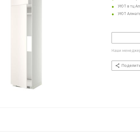
УЮТ в тц А
УЮТ Алмат
Наши менеджер
Поделит