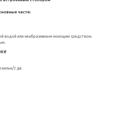
сновные части:
ой водой или неабразивным моющим средством.
ью.
вке
зильн/2 дв