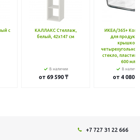
лый с
КАЛЛАКС Стеллаж,
ИКЕА/365+ Конт
белый, 42x147 см
для продукто
крышкой,
четырехугольной
стекло, пластик 
600 мл
В наличии
В наличи
от
69 590 ₸
от
4 080 ₸
+7 727 31 22 666