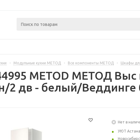
ухни
-
Модульные кухни МЕТОД
-
Все компоненты МЕТОД
-
Шкафы дл
444995 METOD МЕТОД Выс
/2 дв - белый/Веддинге 
Нет в налич
УЮТ Астан
Новосибирс