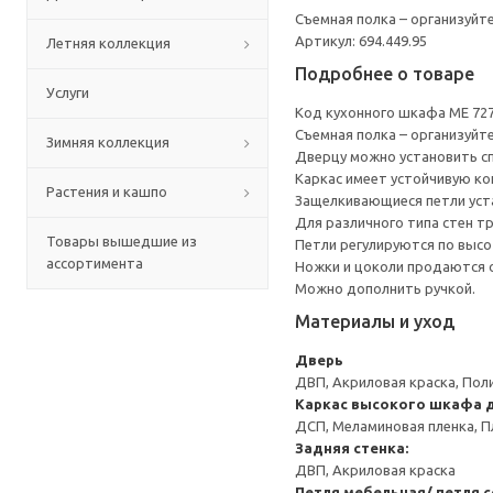
Съемная полка – организуйт
Артикул: 694.449.95
Летняя коллекция
Подробнее о товаре
Услуги
Код кухонного шкафа ME 72
Съемная полка – организуйт
Зимняя коллекция
Дверцу можно установить сп
Каркас имеет устойчивую ко
Растения и кашпо
Защелкивающиеся петли уста
Для различного типа стен т
Товары вышедшие из
Петли регулируются по высот
ассортимента
Ножки и цоколи продаются 
Можно дополнить ручкой.
Материалы и уход
Дверь
ДВП, Акриловая краска, Пол
Каркас высокого шкафа д
ДСП, Меламиновая пленка, П
Задняя стенка:
ДВП, Акриловая краска
Петля мебельная/ петля 