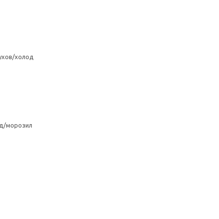
ухов/холод
од/морозил