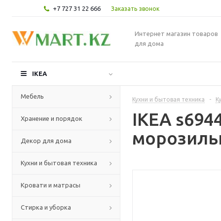
+7 727 31 22 666
Заказать звонок
Интернет магазин товаров
для дома
IKEA
Мебель
Кухни и бытовая техника
-
К
IKEA s69
Хранение и порядок
морозильн
Декор для дома
Кухни и бытовая техника
Кровати и матрасы
Стирка и уборка