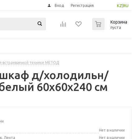
Вход
Регистрация
KZ
|
RU
0
Корзина
пуста
я встраиваемой техники МЕТОД
 шкаф д/холодильн/
белый 60x60x240 см
ии
а
Нет в наличии
к, Лента
Нет в наличии