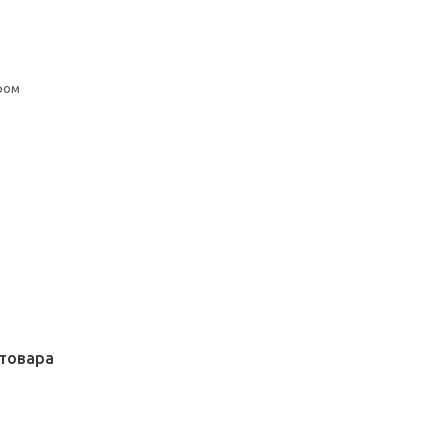
ром
товара