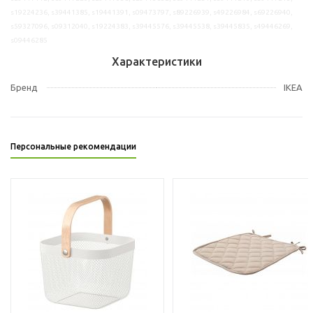
s19224236, s39441385, s19441391, s09473797, s89226939, s49226984, s69226940,
s59327096, s09312040, s19224383, s39445576, s39445538, s39445835, s49446269,
s09446285
Характеристики
Бренд
IKEA
Персональные рекомендации