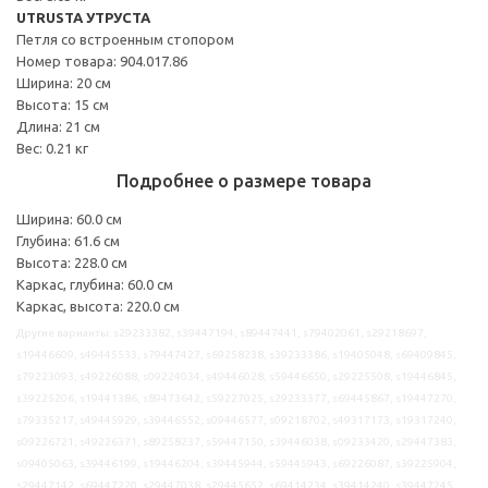
UTRUSTA УТРУСТА
Петля со встроенным стопором
Номер товара: 904.017.86
Ширина: 20 см
Высота: 15 см
Длина: 21 см
Вес: 0.21 кг
Подробнее о размере товара
Ширина: 60.0 см
Глубина: 61.6 см
Высота: 228.0 см
Каркас, глубина: 60.0 см
Каркас, высота: 220.0 см
Другие варианты: s29233382, s39447194, s89447441, s79402061, s29218697,
s19446609, s49445533, s79447427, s69258238, s39233386, s19405048, s69409845,
s79223093, s49226088, s09224034, s49446028, s59446650, s29225508, s19446845,
s39225206, s19441386, s89473642, s59227025, s29233377, s69445867, s19447270,
s79335217, s49445929, s39446552, s09446577, s09218702, s49317173, s19317240,
s09226721, s49226371, s89258237, s59447150, s39446038, s09233420, s29447383,
s09405063, s39446199, s19446204, s39445944, s59445943, s69226087, s39225904,
s29447142, s69447220, s29447038, s29445652, s69414234, s39414240, s39447245,