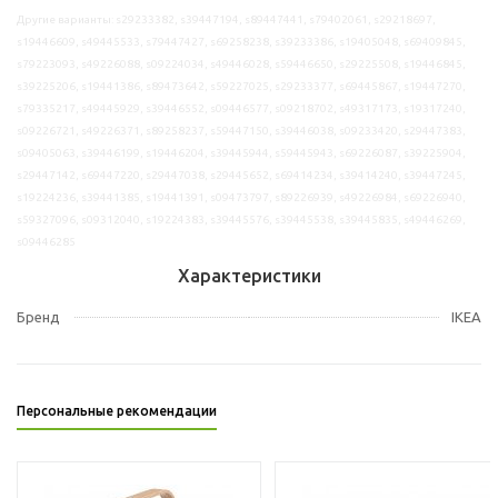
Другие варианты: s29233382, s39447194, s89447441, s79402061, s29218697,
s19446609, s49445533, s79447427, s69258238, s39233386, s19405048, s69409845,
s79223093, s49226088, s09224034, s49446028, s59446650, s29225508, s19446845,
s39225206, s19441386, s89473642, s59227025, s29233377, s69445867, s19447270,
s79335217, s49445929, s39446552, s09446577, s09218702, s49317173, s19317240,
s09226721, s49226371, s89258237, s59447150, s39446038, s09233420, s29447383,
s09405063, s39446199, s19446204, s39445944, s59445943, s69226087, s39225904,
s29447142, s69447220, s29447038, s29445652, s69414234, s39414240, s39447245,
s19224236, s39441385, s19441391, s09473797, s89226939, s49226984, s69226940,
s59327096, s09312040, s19224383, s39445576, s39445538, s39445835, s49446269,
s09446285
Характеристики
Бренд
IKEA
Персональные рекомендации