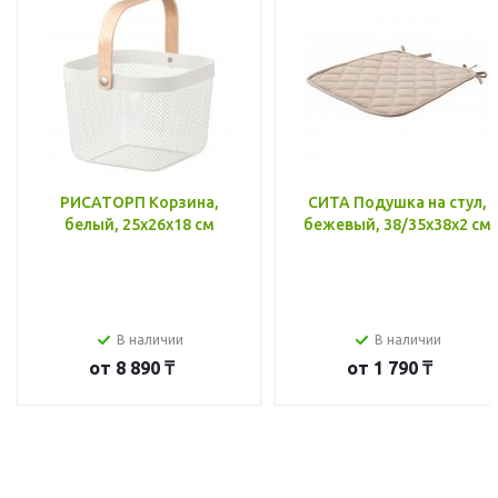
РИСАТОРП Корзина,
СИТА Подушка на стул,
белый, 25x26x18 см
бежевый, 38/35x38x2 см
В наличии
В наличии
от
8 890 ₸
от
1 790 ₸