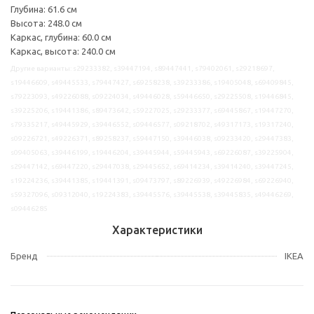
Глубина: 61.6 см
Высота: 248.0 см
Каркас, глубина: 60.0 см
Каркас, высота: 240.0 см
Другие варианты: s29233382, s39447194, s89447441, s79402061, s29218697,
s19446609, s49445533, s79447427, s69258238, s39233386, s19405048, s69409845,
s79223093, s49226088, s09224034, s49446028, s59446650, s29225508, s19446845,
s39225206, s19441386, s89473642, s59227025, s29233377, s69445867, s19447270,
s79335217, s49445929, s39446552, s09446577, s09218702, s49317173, s19317240,
s09226721, s49226371, s89258237, s59447150, s39446038, s09233420, s29447383,
s09405063, s39446199, s19446204, s39445944, s59445943, s69226087, s39225904,
s29447142, s69447220, s29447038, s29445652, s69414234, s39414240, s39447245,
s19224236, s39441385, s19441391, s09473797, s89226939, s49226984, s69226940,
s59327096, s09312040, s19224383, s39445576, s39445538, s39445835, s49446269,
s09446285
Характеристики
Бренд
IKEA