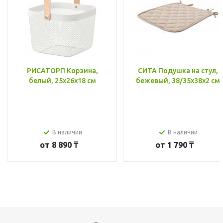
РИСАТОРП Корзина,
СИТА Подушка на стул,
белый, 25x26x18 см
бежевый, 38/35x38x2 см
В наличии
В наличии
от
8 890 ₸
от
1 790 ₸