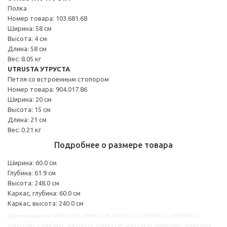
Полка
Номер товара: 103.681.68
Ширина: 58 см
Высота: 4 см
Длина: 58 см
Вес: 8.05 кг
UTRUSTA УТРУСТА
Петля со встроенным стопором
Номер товара: 904.017.86
Ширина: 20 см
Высота: 15 см
Длина: 21 см
Вес: 0.21 кг
Подробнее о размере товара
Ширина: 60.0 см
Глубина: 61.9 см
Высота: 248.0 см
Каркас, глубина: 60.0 см
Каркас, высота: 240.0 см
Другие варианты: s49312062, s39445538, s79335217, s39446552, s09218702,
s19317240, s39445835, s49226371, s59447150, s09233420, s69445867, s09405063,