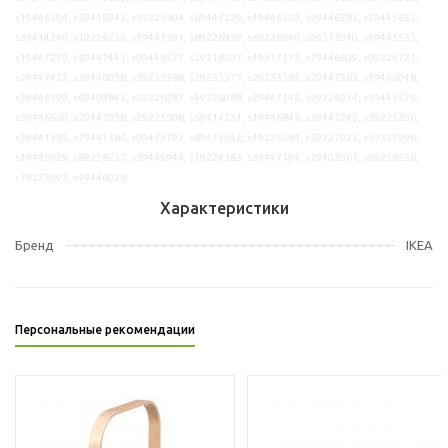
s19446204, s59445943, s39225904, s69447220, s49446269, s09446285, s29445652,
s39414240, s19224236, s19441391, s89226939, s69226940, s09312040, s49445533,
s19447270, s89447441, s09446577, s29218697, s49317173, s19446609, s09226721,
s79447427, s39446038, s39233386, s29233377, s29233382, s29447383, s19405048,
s39446199, s69409845, s69226087, s49226088, s29447142, s09224034, s39445576,
s59446650, s29447038, s29225508, s69414234, s19446845, s39447245, s39225206,
s39441385, s19441386, s09473797, s89473642, s49226984, s59227025, s59327096,
s49445929, s89258237, s39445944, s19224383, s39447194, s79402061, s69258238,
s79223093, s49446028
Характеристики
Бренд
IKEA
Персональные рекомендации