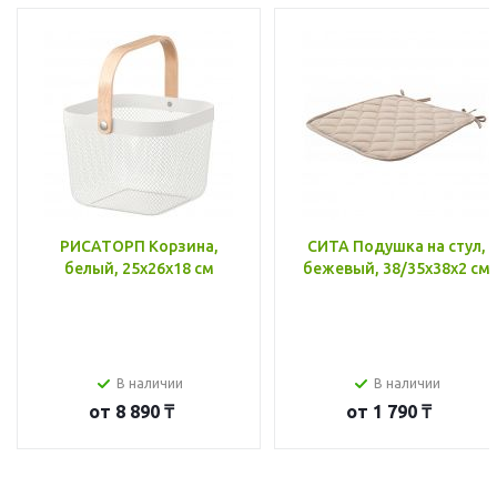
РИСАТОРП Корзина,
СИТА Подушка на стул,
белый, 25x26x18 см
бежевый, 38/35x38x2 см
В наличии
В наличии
от
8 890 ₸
от
1 790 ₸