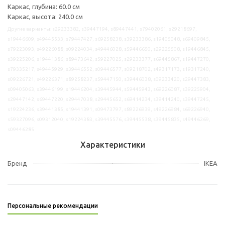
Каркас, глубина: 60.0 см
Каркас, высота: 240.0 см
Другие варианты: s29233382, s39447194, s89447441, s79402061, s29218697,
s19446609, s49445533, s79447427, s69258238, s39233386, s19405048, s69409845,
s79223093, s49226088, s09224034, s49446028, s59446650, s29225508, s19446845,
s39225206, s19441386, s89473642, s59227025, s29233377, s69445867, s19447270,
s79335217, s49445929, s39446552, s09446577, s09218702, s49317173, s19317240,
s09226721, s49226371, s89258237, s59447150, s39446038, s09233420, s29447383,
s09405063, s39446199, s19446204, s39445944, s59445943, s69226087, s39225904,
s29447142, s69447220, s29447038, s29445652, s69414234, s39414240, s39447245,
s19224236, s39441385, s19441391, s09473797, s89226939, s49226984, s69226940,
s59327096, s09312040, s19224383, s39445576, s39445538, s39445835, s49446269,
s09446285
Характеристики
Бренд
IKEA
Персональные рекомендации