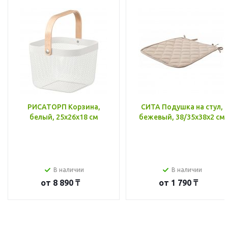
РИСАТОРП Корзина,
СИТА Подушка на стул,
белый, 25x26x18 см
бежевый, 38/35x38x2 см
В наличии
В наличии
от
8 890 ₸
от
1 790 ₸