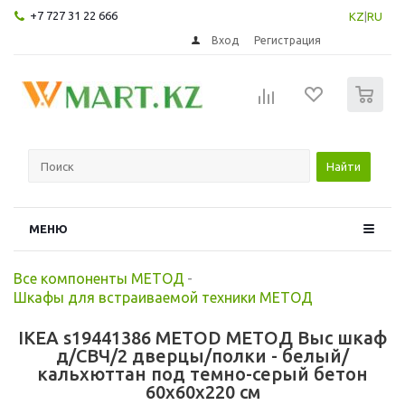
+7 727 31 22 666
KZ
|
RU
Вход
Регистрация
0
Найти
МЕНЮ
Все компоненты МЕТОД
-
Шкафы для встраиваемой техники МЕТОД
IKEA s19441386 METOD МЕТОД Выс шкаф
д/СВЧ/2 дверцы/полки - белый/
кальхюттан под темно-серый бетон
60x60x220 см