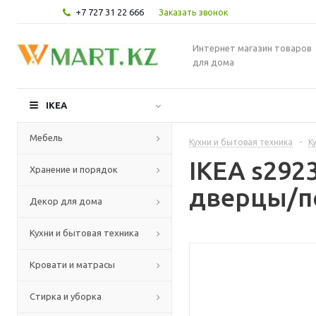
+7 727 31 22 666
Заказать звонок
Интернет магазин товаров
для дома
IKEA
Мебель
Кухни и бытовая техника
-
К
IKEA s29
Хранение и порядок
дверцы/по
Декор для дома
Кухни и бытовая техника
Кровати и матрасы
Стирка и уборка