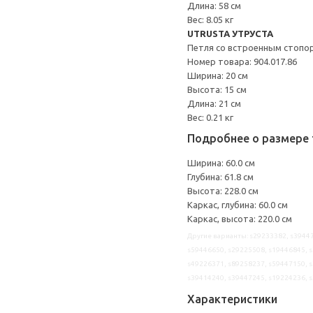
Длина: 58 см
Вес: 8.05 кг
UTRUSTA УТРУСТА
Петля со встроенным стопо
Номер товара: 904.017.86
Ширина: 20 см
Высота: 15 см
Длина: 21 см
Вес: 0.21 кг
Подробнее о размере 
Ширина: 60.0 см
Глубина: 61.8 см
Высота: 228.0 см
Каркас, глубина: 60.0 см
Каркас, высота: 220.0 см
Другие варианты: s29233382, s39447
s59446650, s29225508, s19446845, s
s49226371, s89258237, s59447150, s
s39414240, s39447245, s19224236, 
Характеристики