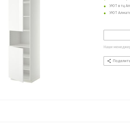
УЮТ в тц А
УЮТ Алмат
Наши менеджер
Поделит