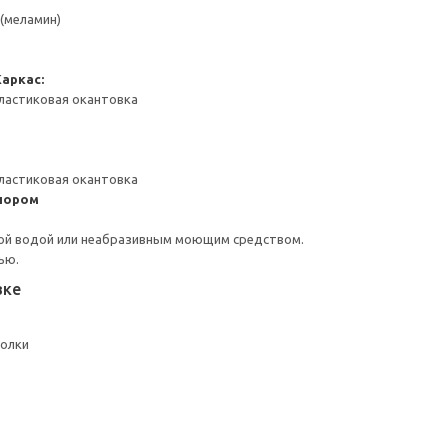
(меламин)
Каркас:
ластиковая окантовка
ластиковая окантовка
пором
ой водой или неабразивным моющим средством.
ью.
вке
полки