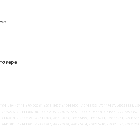
ром
товара
194, s89447441, s79402061, s29218697, s19446609, s49445533, s79447427, s69258238, s3
39225206, s19441386, s89473642, s59227025, s29233377, s69445867, s19447270, s7933521
39446038, s09233420, s29447383, s09405063, s39446199, s19446204, s39445944, s5944594
s39441385, s19441391, s09473797, s89226939, s49226984, s69226940, s59327096, s0931204