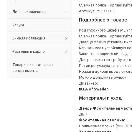
Съемная полка – организуйт
Артикул: 292.333.82
Летняя коллекция
Подробнее о товаре
Услуги
Код кухонного шкафа ME 74
Съемная полка – организуйт
Зимняя коллекция
Дверцу можно установить сп
Каркас имеет устойчивую ко
Растения и кашпо
Защелкивающиеся петли уста
Для разных стен требуются 
Товары вышедшие из
Петли регулируются по высот
ассортимента
Ножки и цоколи продаются 
Можно дополнить ручкой.
Дизайнер:
IKEA of Sweden
Материалы и уход
Дверь
Фронтальная часть
ДВП
Фронтальная сторона:
Полимерная пленка (мин. 70
Задняя сторона: