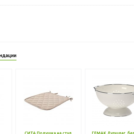
ндации
,
СИТА Подушка на стул,
ГЕМАК Дуршлаг, бе