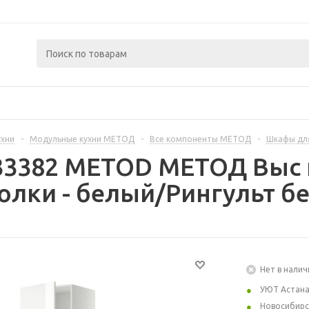
ухни
-
Модульные кухни МЕТОД
-
Все компоненты МЕТОД
-
Шкафы дл
233382 METOD МЕТОД Выс
лки - белый/Рингульт бе
Нет в налич
УЮТ Астан
Новосибирс