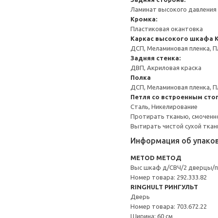
Ламинат высокого давления 
Кромка:
Пластиковая окантовка
Каркас высокого шкафа
ДСП, Меламиновая пленка, П
Задняя стенка:
ДВП, Акриловая краска
Полка
ДСП, Меламиновая пленка, П
Петля со встроенным сто
Сталь, Никелирование
Протирать тканью, смоченн
Вытирать чистой сухой ткан
Информация об упако
METOD МЕТОД
Выс шкаф д/СВЧ/2 дверцы/
Номер товара: 292.333.82
RINGHULT РИНГУЛЬТ
Дверь
Номер товара: 703.672.22
Ширина: 60 см