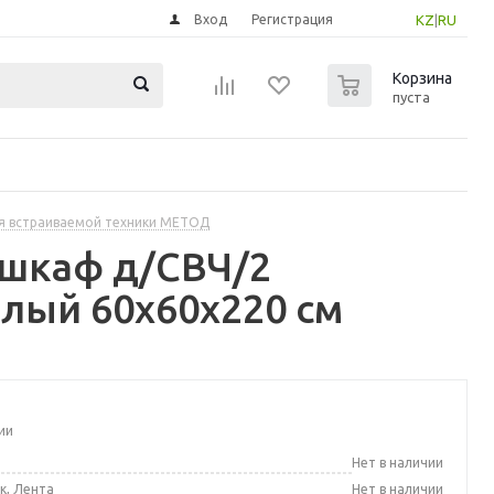
Вход
Регистрация
KZ
|
RU
0
Корзина
пуста
я встраиваемой техники МЕТОД
 шкаф д/СВЧ/2
лый 60x60x220 см
ии
а
Нет в наличии
к, Лента
Нет в наличии