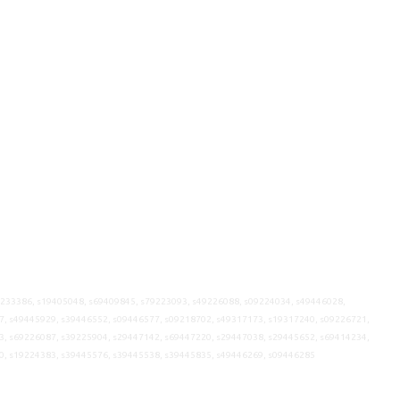
9233386, s19405048, s69409845, s79223093, s49226088, s09224034, s49446028,
7, s49445929, s39446552, s09446577, s09218702, s49317173, s19317240, s09226721,
3, s69226087, s39225904, s29447142, s69447220, s29447038, s29445652, s69414234,
0, s19224383, s39445576, s39445538, s39445835, s49446269, s09446285