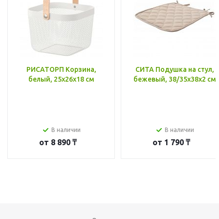
РИСАТОРП Корзина,
СИТА Подушка на стул,
белый, 25x26x18 см
бежевый, 38/35x38x2 см
В наличии
В наличии
от
8 890 ₸
от
1 790 ₸