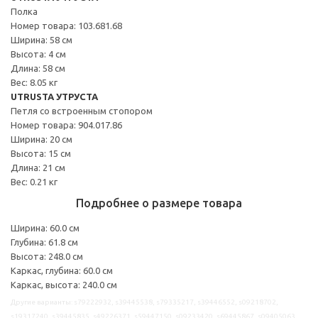
Полка
Номер товара: 103.681.68
Ширина: 58 см
Высота: 4 см
Длина: 58 см
Вес: 8.05 кг
UTRUSTA УТРУСТА
Петля со встроенным стопором
Номер товара: 904.017.86
Ширина: 20 см
Высота: 15 см
Длина: 21 см
Вес: 0.21 кг
Подробнее о размере товара
Ширина: 60.0 см
Глубина: 61.8 см
Высота: 248.0 см
Каркас, глубина: 60.0 см
Каркас, высота: 240.0 см
Другие варианты: s79222932, s39445538, s79335217, s39446552, s09218702,
s19317240, s39445835, s49226371, s59447150, s09233420, s69445867, s09405063,