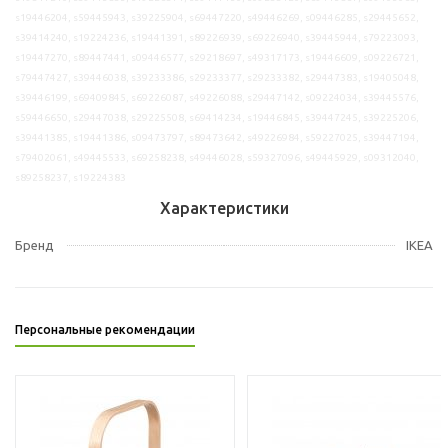
s19446204, s59445943, s39225904, s69447220, s49446269, s09446285, s29445652,
s39414240, s19224236, s19441391, s89226939, s69226940, s39445944, s79223093,
s19447270, s89447441, s09446577, s29218697, s49317173, s19446609, s09226721,
s79447427, s39446038, s39233386, s29233377, s29233382, s29447383, s19405048,
s39446199, s69409845, s69226087, s49226088, s29447142, s09224034, s39445576,
s59446650, s29447038, s29225508, s69414234, s19446845, s39447245, s39225206,
s39441385, s19441386, s09473797, s89473642, s49226984, s59227025, s39447194,
s79402061, s49445533, s69258238, s49446028, s59327096, s49445929, s09312040,
s89258237, s19224383
Характеристики
Бренд
IKEA
Персональные рекомендации