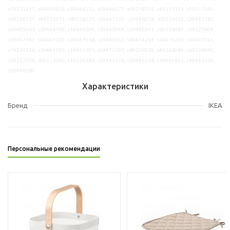
s79335217, s49445929, s39446552, s09446577, s09218702, s49317173, s19317240,
s09226721, s49226371, s89258237, s59447150, s39446038, s09233420, s29447383,
s09405063, s39446199, s19446204, s39445944, s59445943, s69226087, s39225904,
s29447142, s69447220, s29447038, s29445652, s69414234, s39414240, s39447245,
s19224236, s39441385, s19441391, s09473797, s89226939, s49226984, s69226940,
s59327096, s09312040, s19224383, s39445576, s39445538, s39445835, s49446269,
s09446285
Характеристики
Бренд
IKEA
Персональные рекомендации