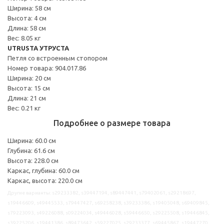
Ширина: 58 см
Высота: 4 см
Длина: 58 см
Вес: 8.05 кг
UTRUSTA УТРУСТА
Петля со встроенным стопором
Номер товара: 904.017.86
Ширина: 20 см
Высота: 15 см
Длина: 21 см
Вес: 0.21 кг
Подробнее о размере товара
Ширина: 60.0 см
Глубина: 61.6 см
Высота: 228.0 см
Каркас, глубина: 60.0 см
Каркас, высота: 220.0 см
Другие варианты: s29233382, s39447194, s89447441, s79402061, s29218697,
s19446609, s49445533, s79447427, s69258238, s39233386, s19405048, s69409845,
s79223093, s49226088, s09224034, s49446028, s59446650, s29225508, s19446845,
s39225206, s19441386, s89473642, s59227025, s29233377, s69445867, s19447270,