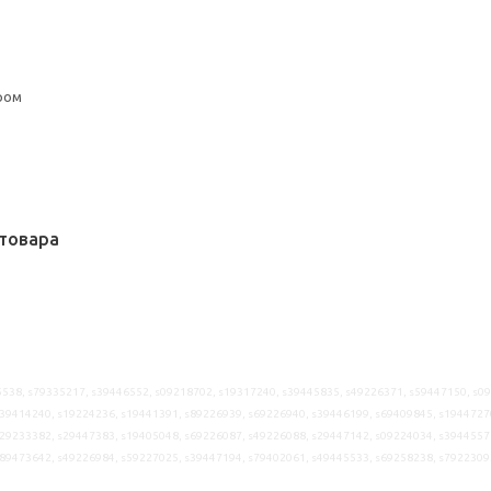
ром
товара
538, s79335217, s39446552, s09218702, s19317240, s39445835, s49226371, s59447150, s0
39414240, s19224236, s19441391, s89226939, s69226940, s39446199, s69409845, s1944727
29233382, s29447383, s19405048, s69226087, s49226088, s29447142, s09224034, s3944557
s89473642, s49226984, s59227025, s39447194, s79402061, s49445533, s69258238, s7922309