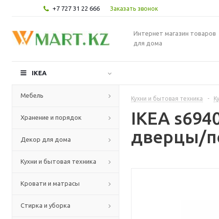
+7 727 31 22 666
Заказать звонок
Интернет магазин товаров
для дома
IKEA
Мебель
Кухни и бытовая техника
-
К
IKEA s69
Хранение и порядок
дверцы/по
Декор для дома
Кухни и бытовая техника
Кровати и матрасы
Стирка и уборка