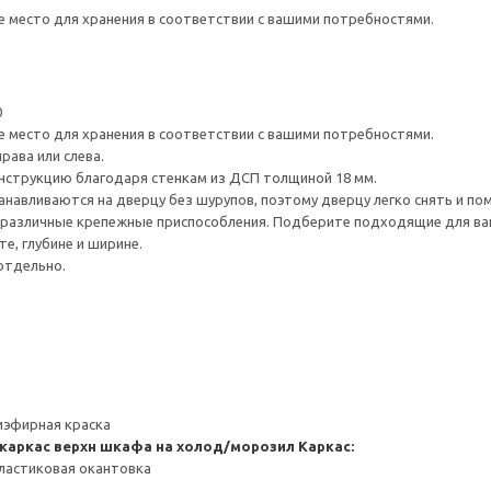
е место для хранения в соответствии с вашими потребностями.
0
е место для хранения в соответствии с вашими потребностями.
рава или слева.
нструкцию благодаря стенкам из ДСП толщиной 18 мм.
навливаются на дверцу без шурупов, поэтому дверцу легко снять и по
различные крепежные приспособления. Подберите подходящие для ваших
е, глубине и ширине.
отдельно.
иэфирная краска
каркас верхн шкафа на холод/морозил
Каркас:
ластиковая окантовка