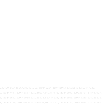
9233420, s69445867, s09405063, s19446204, s59445943, s39225904, s69447220,
0, s89447441, s09446577, s29218697, s49317173, s19446609, s09226721, s79447427,
6, s59446650, s29447038, s29225508, s69414234, s19446845, s39447245, s39225206,
3, s49446028, s59327096, s49445929, s09312040, s89258237, s39445944, s19224383