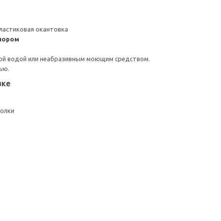
ластиковая окантовка
пором
ой водой или неабразивным моющим средством.
ью.
вке
полки