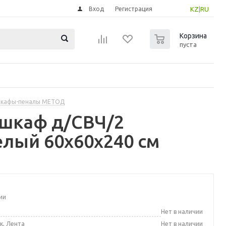
Вход
Регистрация
KZ
|
RU
0
Корзина
пуста
шкафы-пеналы МЕТОД
 шкаф д/СВЧ/2
елый 60x60x240 см
ии
а
Нет в наличии
к, Лента
Нет в наличии