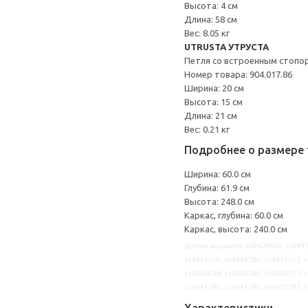
Высота: 4 см
Длина: 58 см
Вес: 8.05 кг
UTRUSTA УТРУСТА
Петля со встроенным стопо
Номер товара: 904.017.86
Ширина: 20 см
Высота: 15 см
Длина: 21 см
Вес: 0.21 кг
Подробнее о размере 
Ширина: 60.0 см
Глубина: 61.9 см
Высота: 248.0 см
Каркас, глубина: 60.0 см
Каркас, высота: 240.0 см
Другие варианты: s69409850, s39445
s49446269, s09446285, s29445652, s
s39446038, s39233386, s29233377, s
s39441385, s19441386, s09473797, 