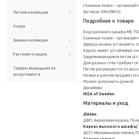
Съемные полки – организуйт
Артикул: 694.098.50
Летняя коллекция
Подробнее о товаре
Услуги
Код кухонного шкафа ME 75
Съемные полки – организуйт
Зимняя коллекция
Дверцу можно установить сп
Каркас имеет устойчивую ко
Растения и кашпо
Защелкивающиеся петли уста
Для разных стен требуются 
Товары вышедшие из
Петли регулируются по высот
ассортимента
Ножки и цоколи продаются 
Можно дополнить ручкой.
Дизайнер:
IKEA of Sweden
Материалы и уход
Дверь
ДВП, Акриловая краска, Пол
Каркас высокого шкафа/ 
ДСП, Меламиновая пленка, П
Задняя стенка: