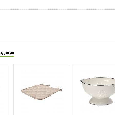
ндации