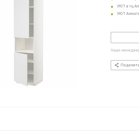
УЮТ в тц А
УЮТ Алмат
Наши менеджер
Поделит