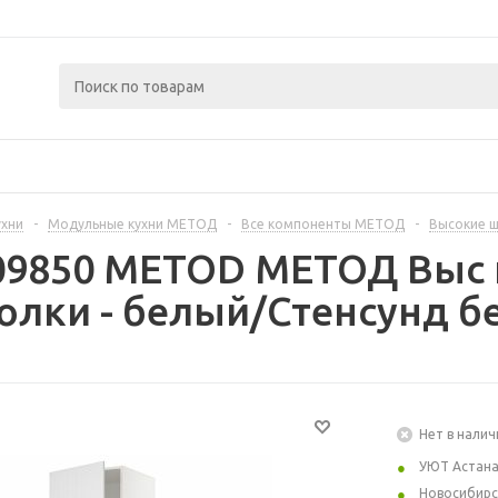
ухни
-
Модульные кухни МЕТОД
-
Все компоненты МЕТОД
-
Высокие 
409850 METOD МЕТОД Выс
лки - белый/Стенсунд б
Нет в налич
УЮТ Астан
Новосибирс