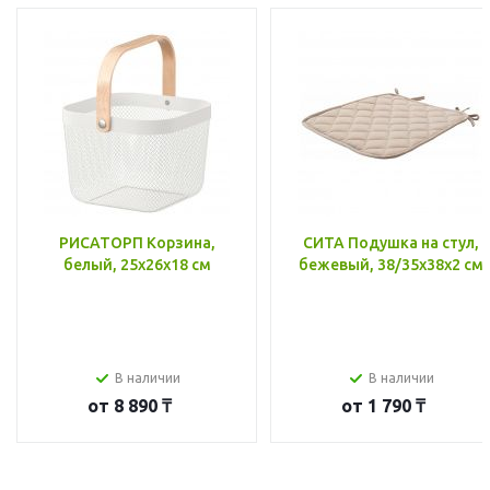
РИСАТОРП Корзина,
СИТА Подушка на стул,
белый, 25x26x18 см
бежевый, 38/35x38x2 см
В наличии
В наличии
от
8 890 ₸
от
1 790 ₸