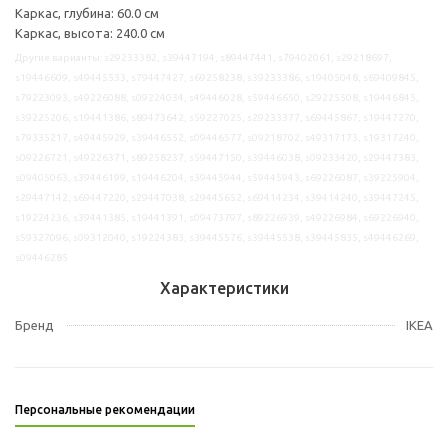
Каркас, глубина: 60.0 см
Каркас, высота: 240.0 см
Другие варианты: s29233382, s39447194, s89447441, s79402061, s29218697,
s19446609, s49445533, s79447427, s69258238, s39233386, s19405048, s69409845,
s79223093, s49226088, s09224034, s49446028, s59446650, s29225508, s19446845,
s39225206, s19441386, s89473642, s59227025, s29233377, s69445867, s19447270,
s79335217, s49445929, s39446552, s09446577, s09218702, s49317173, s19317240,
s09226721, s49226371, s89258237, s59447150, s39446038, s09233420, s29447383,
s09405063, s39446199, s19446204, s39445944, s59445943, s69226087, s39225904,
s29447142, s69447220, s29447038, s29445652, s69414234, s39414240, s39447245,
s19224236, s39441385, s19441391, s09473797, s89226939, s49226984, s69226940,
s59327096, s09312040, s19224383, s39445576, s39445538, s39445835, s49446269,
s09446285
Характеристики
Бренд
IKEA
Персональные рекомендации