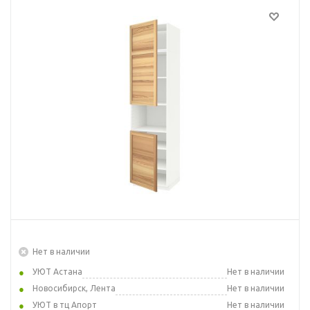
Нет в наличии
УЮТ Астана
Нет в наличии
Новосибирск, Лента
Нет в наличии
УЮТ в тц Апорт
Нет в наличии