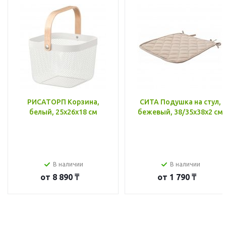
РИСАТОРП Корзина,
СИТА Подушка на стул,
белый, 25x26x18 см
бежевый, 38/35x38x2 см
В наличии
В наличии
от
8 890 ₸
от
1 790 ₸