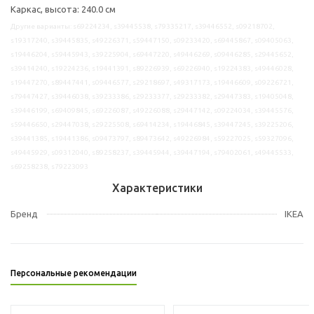
Каркас, высота: 240.0 см
Другие варианты: s69224234, s39445538, s79335217, s39446552, s09218702,
s19317240, s39445835, s49226371, s59447150, s09233420, s69445867, s09405063,
s19446204, s59445943, s39225904, s69447220, s49446269, s09446285, s29445652,
s39414240, s19224236, s19441391, s89226939, s69226940, s19224383, s49446028,
s19447270, s89447441, s09446577, s29218697, s49317173, s19446609, s09226721,
s79447427, s39446038, s39233386, s29233377, s29233382, s29447383, s19405048,
s39446199, s69409845, s69226087, s49226088, s29447142, s09224034, s39445576,
s59446650, s29447038, s29225508, s69414234, s19446845, s39447245, s39225206,
s39441385, s19441386, s09473797, s89473642, s49226984, s59227025, s59327096,
s49445929, s09312040, s89258237, s39445944, s39447194, s79402061, s49445533,
s69258238, s79223093
Характеристики
Бренд
IKEA
Персональные рекомендации