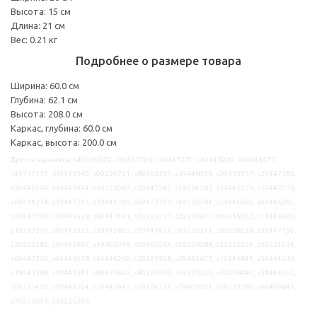
Высота: 15 см
Длина: 21 см
Вес: 0.21 кг
Подробнее о размере товара
Ширина: 60.0 см
Глубина: 62.1 см
Высота: 208.0 см
Каркас, глубина: 60.0 см
Каркас, высота: 200.0 см
Другие варианты: s49310529, s59327096, s19447270, s49445929, s09446577,
s49317173, s09312040, s09226721, s89258237, s39446038, s29233377, s29447383,
s39446199, s39445944, s69226087, s29447142, s19224383, s39445576, s29447038,
s69414234, s39447245, s39441385, s09473797, s49226984, s59446650, s09446285,
s39447194, s39445538, s89447441, s79335217, s29218697, s09218702, s19446609,
s19317240, s49445533, s39445835, s79447427, s49226371, s69258238, s59447150,
s29233382, s69445867, s19405048, s09405063, s49226088, s39225904, s09224034,
s69447220, s49446028, s49446269, s29225508, s29445652, s19446845, s39414240,
s19441386, s19441391, s89473642, s89226939, s59227025, s69226940, s39446552,
s09233420, s19446204, s59445943, s19224236, s79402061, s39233386, s69409845,
s79223093, s39225206