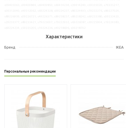
s09405063, s99409844, s69409850, s69414234, s39414240, s59335020, s79335217,
s09312040, s49312062, s69224328, s99224237, s89224493, s79232276, s89227024,
s89226939, s09226721, s49226371, s89258237, s89258242, s69233380, s09233420,
s29233377, s89233421, s79223007, s79222932, s69226087, s39225904, s19224383,
s69224234, s59225205, s19224236, s49218696, s09218702
Характеристики
Бренд
IKEA
Персональные рекомендации