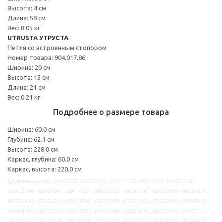
Высота: 4 см
Длина: 58 см
Вес: 8.05 кг
UTRUSTA УТРУСТА
Петля со встроенным стопором
Номер товара: 904.017.86
Ширина: 20 см
Высота: 15 см
Длина: 21 см
Вес: 0.21 кг
Подробнее о размере товара
Ширина: 60.0 см
Глубина: 62.1 см
Высота: 228.0 см
Каркас, глубина: 60.0 см
Каркас, высота: 220.0 см
Другие варианты: s59227025, s99327099, s79317176, s89310532, s79402061,
s19405048, s69409845, s39414235, s99335023, s69312042, s29225508, s09224034,
s99227113, s99226745, s69258238, s39233386, s29233382, s79223093, s49226088,
s69224385, s39225206, s29218697, s49226984, s69226940, s59327096, s69327114,
s49317173, s19317240, s49310529, s69310571, s99402060, s69402066, s79405045,