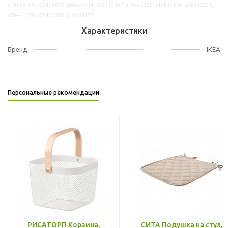
s19233108, s39409837, s09446214, s09310507, s19445105, s49414230, s49225201,
s89441378, s39405028, s19223171
Характеристики
Бренд
IKEA
Персональные рекомендации
РИСАТОРП Корзина,
СИТА Подушка на стул,