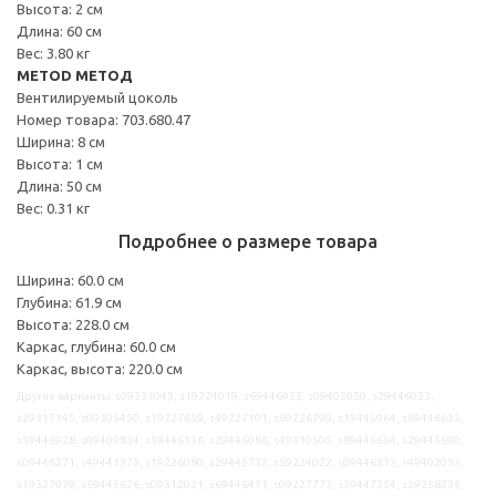
Высота: 2 см
Длина: 60 см
Вес: 3.80 кг
METOD МЕТОД
Вентилируемый цоколь
Номер товара: 703.680.47
Ширина: 8 см
Высота: 1 см
Длина: 50 см
Вес: 0.31 кг
Подробнее о размере товара
Ширина: 60.0 см
Глубина: 61.9 см
Высота: 228.0 см
Каркас, глубина: 60.0 см
Каркас, высота: 220.0 см
Другие варианты: s09233043, s19224019, s69446923, s09402050, s29446053,
s29317145, s09305450, s19227659, s49227101, s69226799, s19445964, s69446635,
s59446928, s09409834, s59446136, s29446086, s49310505, s89445654, s29445690,
s09446271, s49441375, s19226080, s29445732, s59224022, s09446313, s49402053,
s19327079, s69445626, s09312021, s69446471, s09227773, s39447354, s29258235,