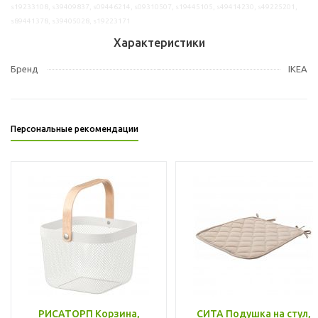
s19233108, s39409837, s09446214, s09310507, s19445105, s49414230, s49225201,
s89441378, s39405028, s19223171
Характеристики
Бренд
IKEA
Персональные рекомендации
РИСАТОРП Корзина,
СИТА Подушка на стул,