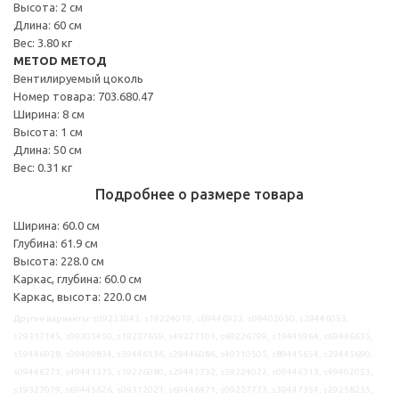
Высота: 2 см
Длина: 60 см
Вес: 3.80 кг
METOD МЕТОД
Вентилируемый цоколь
Номер товара: 703.680.47
Ширина: 8 см
Высота: 1 см
Длина: 50 см
Вес: 0.31 кг
Подробнее о размере товара
Ширина: 60.0 см
Глубина: 61.9 см
Высота: 228.0 см
Каркас, глубина: 60.0 см
Каркас, высота: 220.0 см
Другие варианты: s09233043, s19224019, s69446923, s09402050, s29446053,
s29317145, s09305450, s19227659, s49227101, s69226799, s19445964, s69446635,
s59446928, s09409834, s59446136, s29446086, s49310505, s89445654, s29445690,
s09446271, s49441375, s19226080, s29445732, s59224022, s09446313, s49402053,
s19327079, s69445626, s09312021, s69446471, s09227773, s39447354, s29258235,