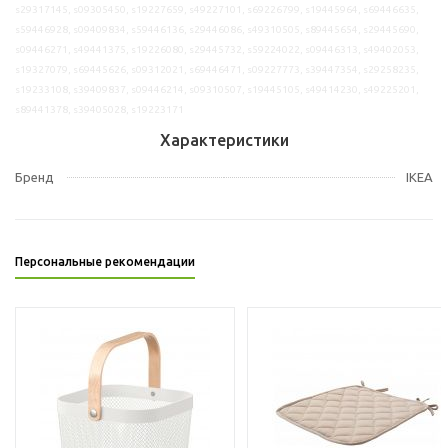
s29317145, s09305450, s19227659, s49227101, s69226799, s19445964, s69446635,
s59446928, s09409834, s59446136, s29446086, s49310505, s89445654, s29445690,
s09446271, s49441375, s19226080, s29445732, s59224022, s09446313, s49402053,
s19327079, s69445626, s09312021, s69446471, s09227773, s39447354, s29258235,
s19233108, s39409837, s09446214, s09310507, s19445105, s49414230, s49225201,
s89441378, s39405028, s19223171
Характеристики
Бренд
IKEA
Персональные рекомендации