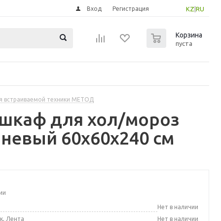
Вход
Регистрация
KZ
|
RU
0
Корзина
пуста
я встраиваемой техники МЕТОД
шкаф для хол/мороз
чневый 60x60x240 см
ии
а
Нет в наличии
к, Лента
Нет в наличии