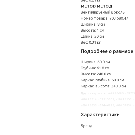
Вес: 0.21 кг
METOD МЕТОД
Вентилируемый цоколь
Номер товара: 703.680.47
Ширина: 8 см
Высота: 1 см
Длина: 50 см
Вес: 0.31 кг
Подробнее о размере 
Ширина: 60.0 см
Глубина: 61.8 см
Высота: 248.0 см
Каркас, глубина: 60.0 см
Каркас, высота: 240.0 см
Другие варианты: s49226696, s59224
s09446214, s09310507, s19445105, s
s69446635, s59446928, s09409834, 
Характеристики
Бренд