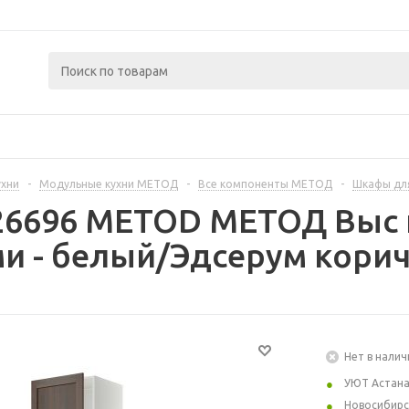
ухни
-
Модульные кухни МЕТОД
-
Все компоненты МЕТОД
-
Шкафы дл
226696 METOD МЕТОД Выс 
ми - белый/Эдсерум кори
Нет в налич
УЮТ Астан
Новосибирс