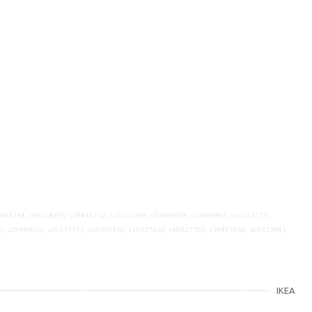
9447354, s29258235, s29445732, s19233108, s39405028, s39409837, s19223171,
0, s29446053, s29317145, s09305450, s19227659, s49227101, s19445964, s09233043,
IKEA