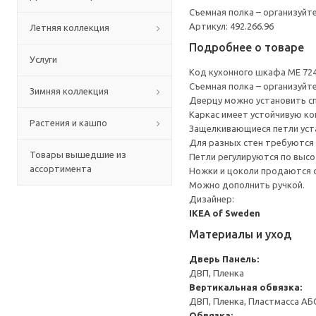
Съемная полка – организуйт
Артикул: 492.266.96
Летняя коллекция
Подробнее о товаре
Услуги
Код кухонного шкафа ME 72
Съемная полка – организуйт
Зимняя коллекция
Дверцу можно установить сп
Каркас имеет устойчивую ко
Растения и кашпо
Защелкивающиеся петли уста
Для разных стен требуются 
Товары вышедшие из
Петли регулируются по высот
ассортимента
Ножки и цоколи продаются 
Можно дополнить ручкой.
Дизайнер:
IKEA of Sweden
Материалы и уход
Дверь
Панель:
ДВП, Пленка
Вертикальная обвязка:
ДВП, Пленка, Пластмасса АБ
Обвязка: