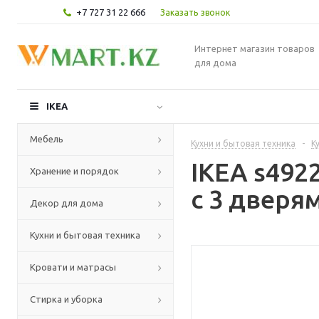
+7 727 31 22 666
Заказать звонок
Интернет магазин товаров
для дома
IKEA
Мебель
Кухни и бытовая техника
-
К
IKEA s49
Хранение и порядок
с 3 дверя
Декор для дома
Кухни и бытовая техника
Кровати и матрасы
Стирка и уборка