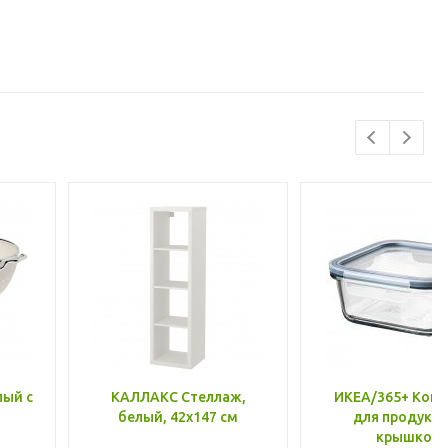
лый с
КАЛЛАКС Стеллаж,
ИКЕА/365+ Конт
белый, 42x147 см
для продукто
крышкой,