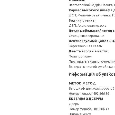
Влагостойкий МДФ, Пленка, 
Каркас высокого шкафа д
ДСП, Меламиновая пленка, П
Задняя стенка:
ДВП, Акриловая краска
Петля мебельная/ петля 
Сталь, Никелирование
Вентилируемый цоколь
О
Нержавеющая сталь
Пластмассовые части:
Полипропилен
Протирать тканью, смоченн
Вытирать чистой сухой ткан
Информация об упако
METOD МЕТОД
Выс шкаф для хол/мороз с 3
Номер товара: 492.266.96
EDSERUM ЭДСЕРУМ
Дверь
Номер товара: 303.686.43
Ширина: 40 см