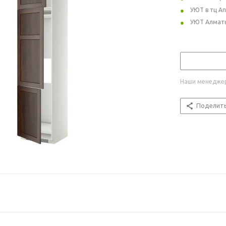
УЮТ в тц А
УЮТ Алмат
Наши менеджер
Поделит