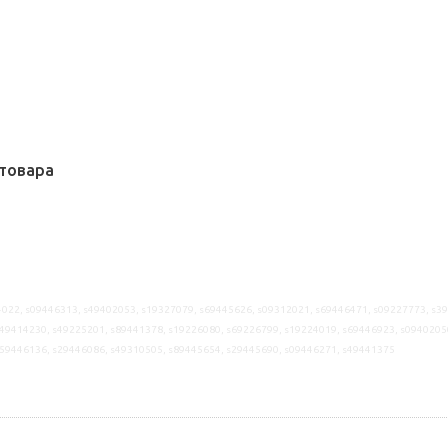
товара
022, s09446313, s49402053, s19327079, s69445626, s09312021, s69446471, s09227773, s3
49414230, s49225201, s89441378, s19226080, s69226799, s19224019, s69446923, s0940205
s59446136, s29446086, s49310505, s89445654, s29445690, s09446271, s49441375