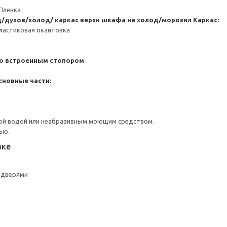
Пленка
/духов/холод/ каркас верхн шкафа на холод/морозил
Каркас:
ластиковая окантовка
со встроенным стопором
сновные части:
ой водой или неабразивным моющим средством.
ью.
вке
 дверями