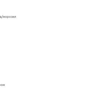
од/морозил
ром