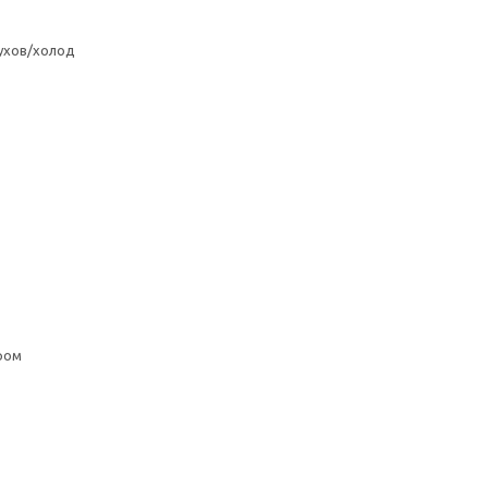
ухов/холод
ром