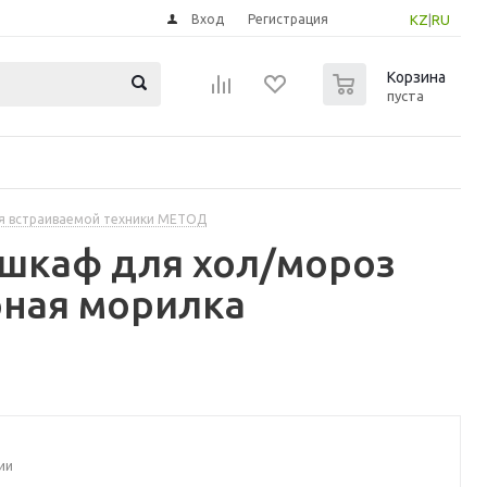
Вход
Регистрация
KZ
|
RU
0
Корзина
пуста
я встраиваемой техники МЕТОД
шкаф для хол/мороз
рная морилка
ии