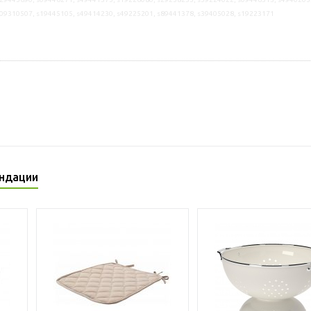
s09310507, s19445105, s49414230, s49225201, s89441378, s39405028, s19223171
ндации