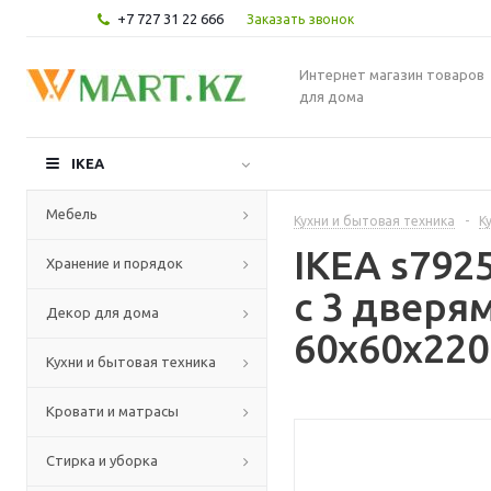
+7 727 31 22 666
Заказать звонок
Интернет магазин товаров
для дома
IKEA
Мебель
Кухни и бытовая техника
-
К
IKEA s79
Хранение и порядок
с 3 дверя
Декор для дома
60x60x220
Кухни и бытовая техника
Кровати и матрасы
Стирка и уборка