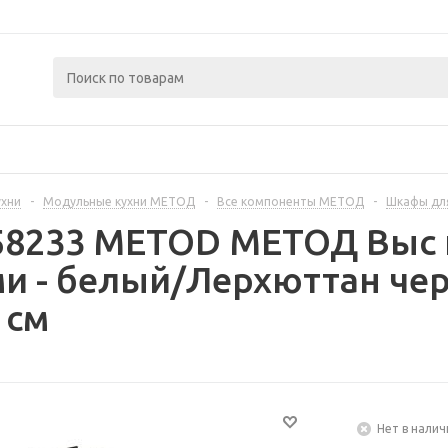
ухни
-
Модульные кухни МЕТОД
-
Все компоненты МЕТОД
-
Шкафы дл
258233 METOD МЕТОД Выс 
ми - белый/Лерхюттан че
 см
Нет в налич