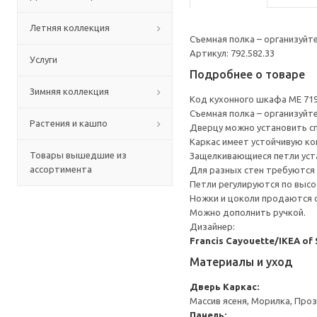
Летняя коллекция
Съемная полка – организуйт
Артикул: 792.582.33
Услуги
Подробнее о товаре
Зимняя коллекция
Код кухонного шкафа ME 71
Съемная полка – организуйт
Растения и кашпо
Дверцу можно установить сп
Каркас имеет устойчивую ко
Товары вышедшие из
Защелкивающиеся петли уста
ассортимента
Для разных стен требуются 
Петли регулируются по высот
Ножки и цоколи продаются 
Можно дополнить ручкой.
Дизайнер:
Francis Cayouette/IKEA of
Материалы и уход
Дверь
Каркас:
Массив ясеня, Морилка, Про
Панель: