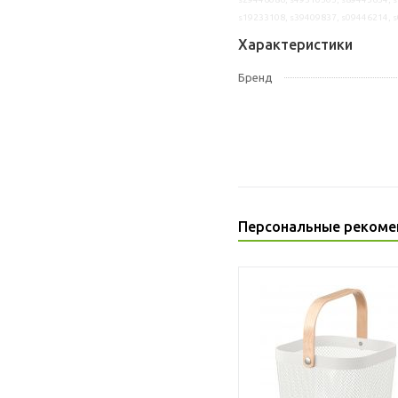
s19233108, s39409837, s09446214, 
Характеристики
Бренд
Персональные рекоме