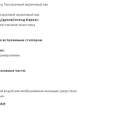
ка, Прозрачный акриловый лак
розрачный акриловый лак
д/духов/холод
Каркас:
ластиковая окантовка
со встроенным стопором
ас:
Полипропилен
сновные части:
ой водой или неабразивным моющим средством.
ью.
вке