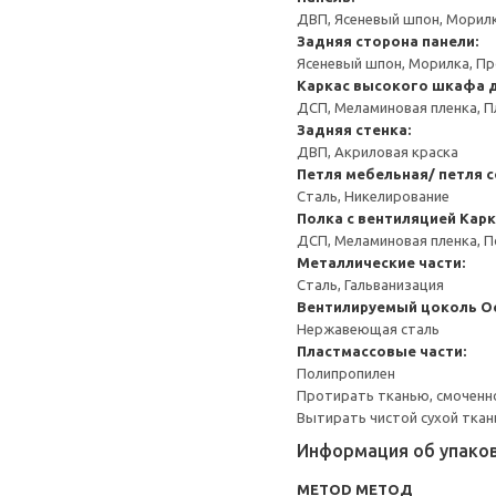
ДВП, Ясеневый шпон, Морил
Задняя сторона панели:
Ясеневый шпон, Морилка, П
Каркас высокого шкафа 
ДСП, Меламиновая пленка, П
Задняя стенка:
ДВП, Акриловая краска
Петля мебельная/ петля 
Сталь, Никелирование
Полка с вентиляцией
Карк
ДСП, Меламиновая пленка, 
Металлические части:
Сталь, Гальванизация
Вентилируемый цоколь
О
Нержавеющая сталь
Пластмассовые части:
Полипропилен
Протирать тканью, смоченн
Вытирать чистой сухой ткан
Информация об упако
METOD МЕТОД