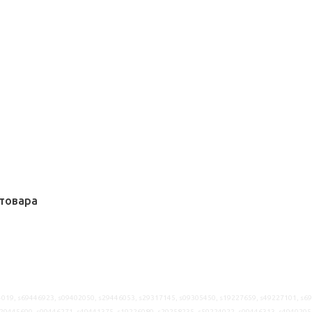
товара
019, s69446923, s09402050, s29446053, s29317145, s09305450, s19227659, s49227101, s6
29445690, s09446271, s49441375, s19226080, s29258235, s59224022, s09446313, s4940205