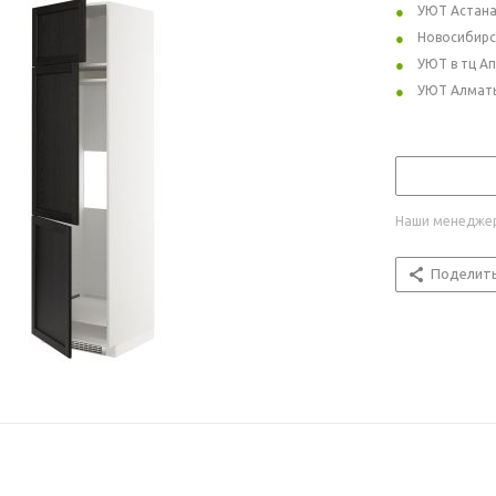
УЮТ Астан
Новосибирс
УЮТ в тц А
УЮТ Алмат
Наши менеджер
Поделит