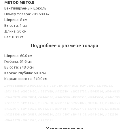
METOD МЕТОД
Вентилируемый цоколь
Номер товара: 703.680.47
Ширина: 8 см
Высота: 1 см
Длина: 50 см
Вес: 0.31 кг
Подробнее о размере товара
Ширина: 60.0 см
Глубина: 61.6 см
Высота: 248.0 см
Каркас, глубина: 60.0 см
Каркас, высота: 240.0 см
Другие варианты: s09233043, s19224019, s69446923, s09402050, s29446053,
s29317145, s09305450, s19227659, s49227101, s69226799, s19445964, s69446635,
s59446928, s09409834, s59446136, s29446086, s49310505, s89445654, s29445690,
s09446271, s49441375, s19226080, s29445732, s59224022, s09446313, s49402053,
s19327079, s69445626, s09312021, s69446471, s09227773, s39447354, s29258235,
s19233108, s39409837, s09446214, s09310507, s19445105, s49414230, s49225201,
s89441378, s39405028, s19223171
Характеристики