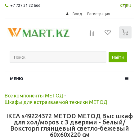
+7 727 31 22 666
KZ
|
RU
Вход
Регистрация
0
Найти
МЕНЮ
Все компоненты МЕТОД
-
Шкафы для встраиваемой техники МЕТОД
IKEA s49224372 METOD МЕТОД Выс шкаф
для хол/мороз с 3 дверями - белый/
Воксторп глянцевый светло-бежевый
60x60x220 см