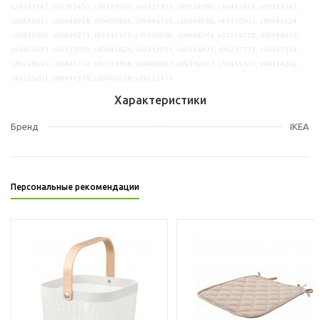
s29317145, s09305450, s19227659, s49227101, s69226799, s19445964, s09233043,
s69446635, s59446928, s09409834, s59446136, s29446086, s49310505, s89445654,
s29445690, s09446271, s49441375, s19226080, s09446214, s59224022, s09446313,
s49402053, s19327079, s69445626, s09312021, s69446471, s09227773, s39447354,
s29258235, s29445732, s19233108, s39409837, s09310507, s19445105, s49414230,
s49225201, s89441378, s39405028, s19223171
Характеристики
Бренд
IKEA
Персональные рекомендации