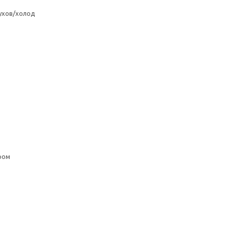
ухов/холод
ром