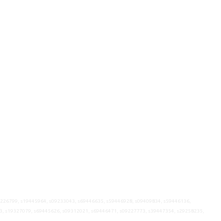
9226799, s19445964, s09233043, s69446635, s59446928, s09409834, s59446136,
3, s19327079, s69445626, s09312021, s69446471, s09227773, s39447354, s29258235,