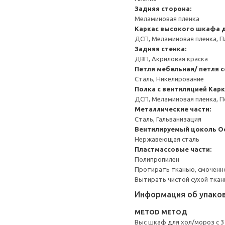
Задняя сторона:
Меламиновая пленка
Каркас высокого шкафа 
ДСП, Меламиновая пленка, П
Задняя стенка:
ДВП, Акриловая краска
Петля мебельная/ петля 
Сталь, Никелирование
Полка с вентиляцией
Карк
ДСП, Меламиновая пленка, 
Металлические части:
Сталь, Гальванизация
Вентилируемый цоколь
О
Нержавеющая сталь
Пластмассовые части:
Полипропилен
Протирать тканью, смоченн
Вытирать чистой сухой ткан
Информация об упако
METOD МЕТОД
Выс шкаф для хол/мороз с 3