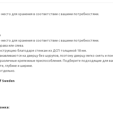
е место для хранения в соответствии с вашими потребностями.
9
е место для хранения в соответствии с вашими потребностями.
рава или слева.
нструкцию благодаря стенкам из ДСП толщиной 18 мм.
навливаются на дверцу без шурупов, поэтому дверцу легко снять и по
различные крепежные приспособления. Подберите подходящие для ваших
е, глубине и ширине.
отдельно.
of Sweden
омка: