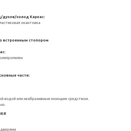
д/духов/холод
Каркас:
ластиковая окантовка
со встроенным стопором
ас:
Полипропилен
сновные части:
ой водой или неабразивным моющим средством.
ью.
вке
 дверями