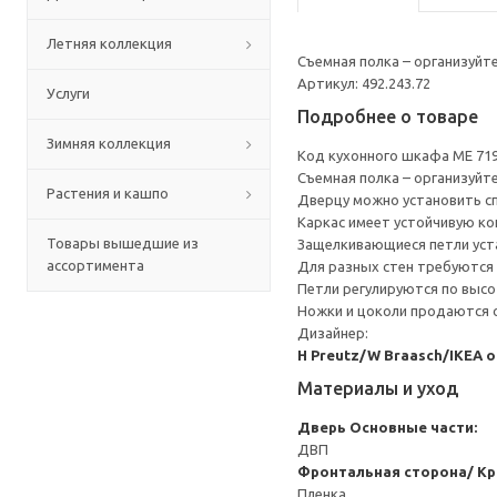
Летняя коллекция
Съемная полка – организуйт
Артикул: 492.243.72
Услуги
Подробнее о товаре
Зимняя коллекция
Код кухонного шкафа ME 71
Съемная полка – организуйт
Растения и кашпо
Дверцу можно установить сп
Каркас имеет устойчивую ко
Товары вышедшие из
Защелкивающиеся петли уста
ассортимента
Для разных стен требуются 
Петли регулируются по высот
Ножки и цоколи продаются 
Дизайнер:
H Preutz/W Braasch/IKEA 
Материалы и уход
Дверь
Основные части:
ДВП
Фронтальная сторона/ Кр
Пленка