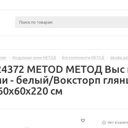
ухни
-
Модульные кухни МЕТОД
-
Все компоненты МЕТОД
-
Шкафы дл
224372 METOD МЕТОД Выс 
ми - белый/Воксторп глян
0x60x220 см
Нет в налич