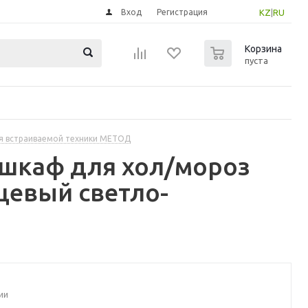
Вход
Регистрация
KZ
|
RU
0
Корзина
пуста
я встраиваемой техники МЕТОД
шкаф для хол/мороз
цевый светло-
ии