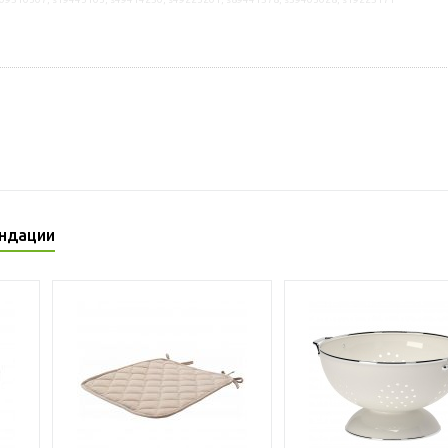
ндации