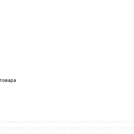
товара
019, s69446923, s09402050, s29446053, s29317145, s09305450, s19227659, s49227101, s6
29445690, s09446271, s49441375, s19226080, s09446214, s59224022, s09446313, s4940205
s09310507, s19445105, s49414230, s49225201, s89441378, s39405028, s19223171