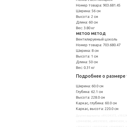
Номер товара: 903.681.45
Ширина: 56 см
Высота: 2 см
Длина: 60 см
Вес: 3.80 кг
METOD МЕТОД
Вентилируемый цоколь
Номер товара: 703.680.47
Ширина: 8 см
Высота: 1 см
Длина: 50 см
Вес: 0.31 кг
Подробнее о размере 
Ширина: 60.0 см
Глубина: 62.1 см
Высота: 228.0 см
Каркас, глубина: 60.0 см
Каркас, высота: 220.0 см
Другие варианты: s49224372, s19224
s29446086, s49310505, s89445654, s
s29445732, s19233108, s39409837, 