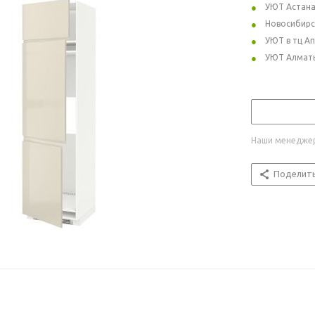
УЮТ Астан
Новосибирс
УЮТ в тц А
УЮТ Алмат
Наши менеджер
Поделит