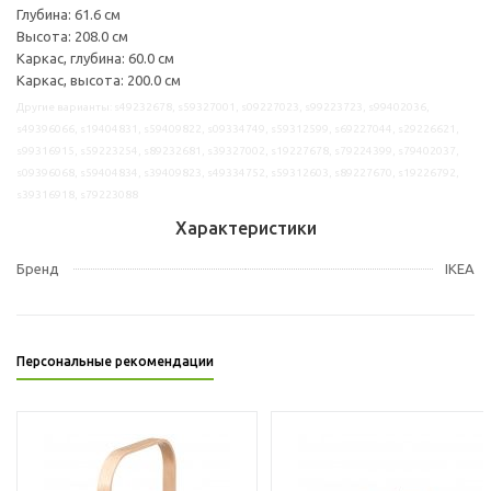
Глубина: 61.6 см
Высота: 208.0 см
Каркас, глубина: 60.0 см
Каркас, высота: 200.0 см
Другие варианты: s49232678, s59327001, s09227023, s99223723, s99402036,
s49396066, s19404831, s59409822, s09334749, s59312599, s69227044, s29226621,
s99316915, s59223254, s89232681, s39327002, s19227678, s79224399, s79402037,
s09396068, s59404834, s39409823, s49334752, s59312603, s89227670, s19226792,
s39316918, s79223088
Характеристики
Бренд
IKEA
Персональные рекомендации