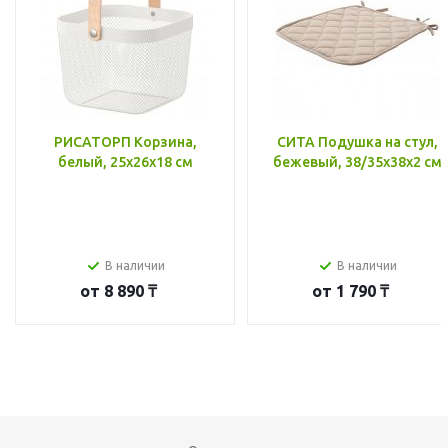
РИСАТОРП Корзина,
СИТА Подушка на стул,
белый, 25x26x18 см
бежевый, 38/35x38x2 см
В наличии
В наличии
от
8 890 ₸
от
1 790 ₸