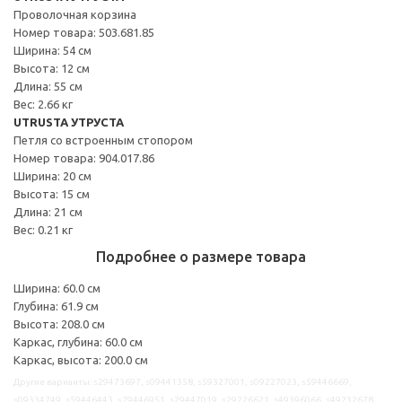
Проволочная корзина
Номер товара: 503.681.85
Ширина: 54 см
Высота: 12 см
Длина: 55 см
Вес: 2.66 кг
UTRUSTA УТРУСТА
Петля со встроенным стопором
Номер товара: 904.017.86
Ширина: 20 см
Высота: 15 см
Длина: 21 см
Вес: 0.21 кг
Подробнее о размере товара
Ширина: 60.0 см
Глубина: 61.9 см
Высота: 208.0 см
Каркас, глубина: 60.0 см
Каркас, высота: 200.0 см
Другие варианты: s29473697, s09441358, s59327001, s09227023, s59446669,
s09334749, s59446443, s79446951, s29447019, s29226621, s49396066, s49232678,