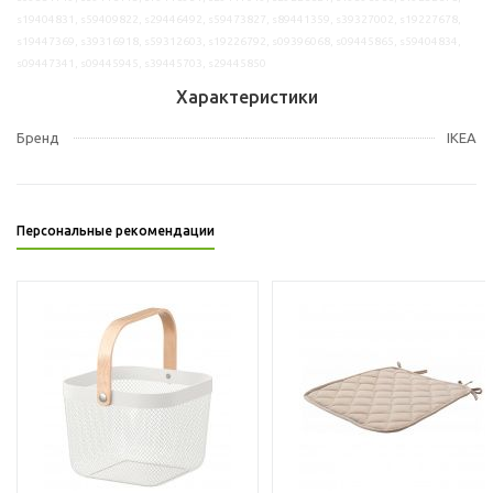
s19404831, s59409822, s29446492, s59473827, s89441359, s39327002, s19227678,
s19447369, s39316918, s59312603, s19226792, s09396068, s09445865, s59404834,
s09447341, s09445945, s39445703, s29445850
Характеристики
Бренд
IKEA
Персональные рекомендации