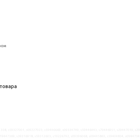
ром
товара
358, s59327001, s09227023, s59446669, s09334749, s59446443, s79446951, s29447019, s2
s19447369, s39316918, s59312603, s19226792, s09396068, s09445865, s59404834, s0944734