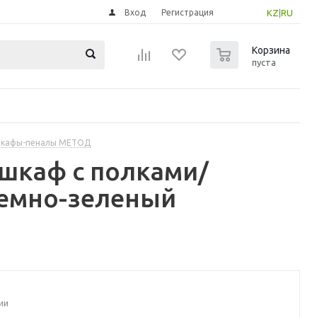
Вход
Регистрация
KZ
|
RU
0
Корзина
пуста
шкафы-пеналы МЕТОД
шкаф с полками/
темно-зеленый
ии