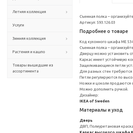
Летняя коллекция
Съемная полка – организуйт
Артикул: 593.126.03
Услуги
Подробнее о товаре
Зимняя коллекция
Код кухонного шкафа ME 53
Съемная полка – организуйт
Растения и кашпо
Дверцу можно установить сп
Каркас имеет устойчивую ко
Товары вышедшие из
Защелкивающиеся петли уста
ассортимента
Для разных стен требуются 
Петли регулируются по высот
Ножки и цоколи продаются 
Можно дополнить ручкой.
Дизайнер:
IKEA of Sweden
Материалы и уход
Дверь
ДВП, Полиуретановая краск
Каркас высокого шкафа