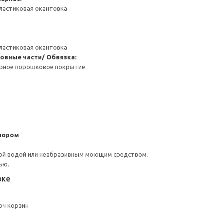
ластиковая окантовка
ластиковая окантовка
овные части/ Обвязка:
ерное порошковое покрытие
пором
ой водой или неабразивным моющим средством.
ью.
вке
оч корзин