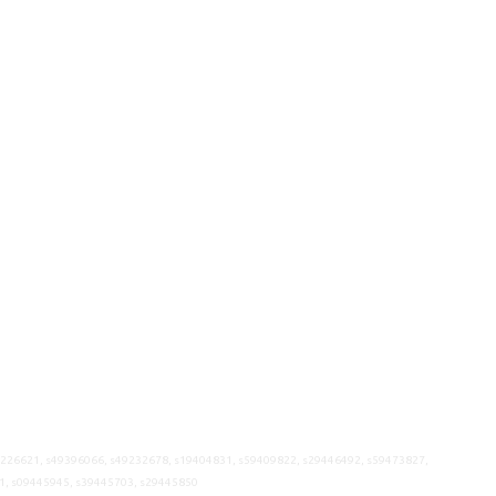
9226621, s49396066, s49232678, s19404831, s59409822, s29446492, s59473827,
1, s09445945, s39445703, s29445850