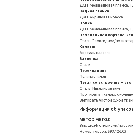
ДСП, Меламиновая пленка, П
Задняя стенка:
ДВП, Акриловая краска
Полка
ДСП, Меламиновая пленка, П
Проволочная корзина
Осн
Сталь, Эпоксидное/полиэст
Колесо:
Ацеталь пластик
Заклепка:
Сталь
Перекладина:
Полипропилен
Петля со встроенным сто
Сталь, Никелирование
Протирать тканью, смоченн
Вытирать чистой сухой ткан
Информация об упако
METOD МЕТОД
Выс шкаф с полками/провол
Номер товара: 593.126.03