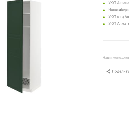
УЮТ Астан
Новосибирс
УЮТ в тц А
УЮТ Алмат
Наши менеджер
Поделит