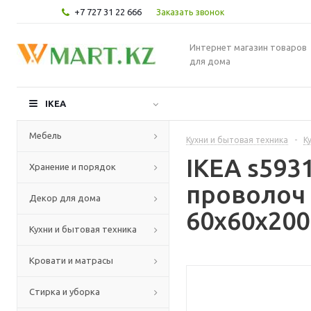
+7 727 31 22 666
Заказать звонок
Интернет магазин товаров
для дома
IKEA
Мебель
Кухни и бытовая техника
-
К
IKEA s59
Хранение и порядок
проволоч 
Декор для дома
60x60x200
Кухни и бытовая техника
Кровати и матрасы
Стирка и уборка