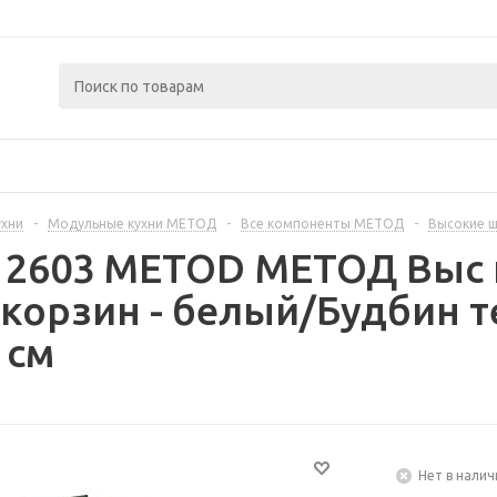
ухни
-
Модульные кухни МЕТОД
-
Все компоненты МЕТОД
-
Высокие 
312603 METOD МЕТОД Выс 
корзин - белый/Будбин 
 см
Нет в налич