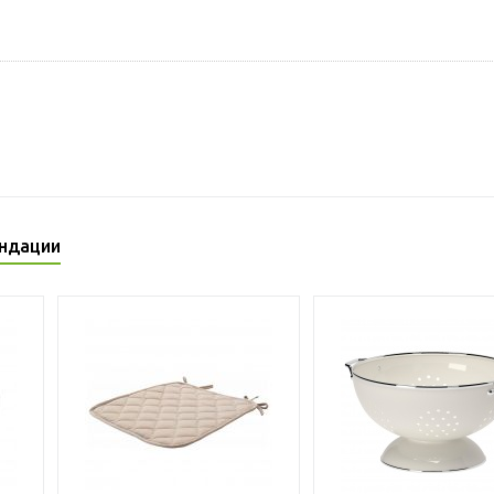
ндации