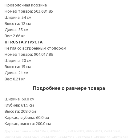
Проволочная корзина
Номер товара: 503.681.85
Ширина: 54 см
Высота: 12 см
Длина: 55 см
Вес: 2.66 кг
UTRUSTA УТРУСТА
Петля со встроенным стопором
Номер товара: 904.017.86
Ширина: 20 см
Высота: 15 см
Длина: 21 см
Вес: 0.21 кг
Подробнее о размере товара
Ширина: 60.0 см
Глубина: 61.9 см
Высота: 208.0 см
Каркас, глубина: 60.0 см
Каркас, высота: 200.0 см
Другие варианты: s29473697, s09441358, s59327001, s09227023, s59446669,
s09334749, s59446443, s79446951, s29447019, s29226621, s49396066, s49232678,