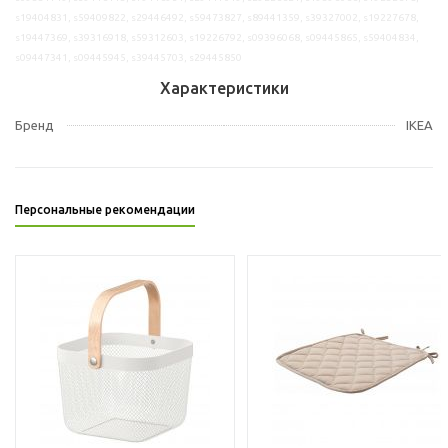
s19404831, s59409822, s29446492, s59473827, s89441359, s39327002, s19227678,
s19447369, s39316918, s59312603, s19226792, s09396068, s09445865, s59404834,
s09447341, s09445945, s39445703, s29445850
Характеристики
Бренд
IKEA
Персональные рекомендации