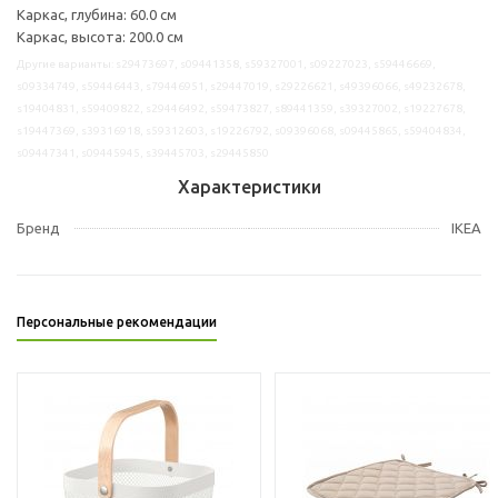
Каркас, глубина: 60.0 см
Каркас, высота: 200.0 см
Другие варианты: s29473697, s09441358, s59327001, s09227023, s59446669,
s09334749, s59446443, s79446951, s29447019, s29226621, s49396066, s49232678,
s19404831, s59409822, s29446492, s59473827, s89441359, s39327002, s19227678,
s19447369, s39316918, s59312603, s19226792, s09396068, s09445865, s59404834,
s09447341, s09445945, s39445703, s29445850
Характеристики
Бренд
IKEA
Персональные рекомендации