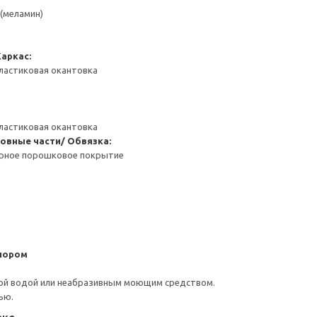
(меламин)
Каркас:
ластиковая окантовка
ластиковая окантовка
овные части/ Обвязка:
ерное порошковое покрытие
пором
ой водой или неабразивным моющим средством.
ью.