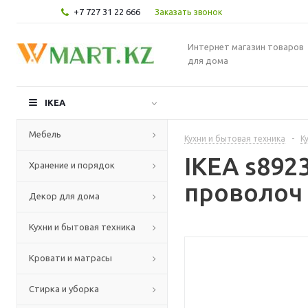
+7 727 31 22 666
Заказать звонок
Интернет магазин товаров
для дома
IKEA
Мебель
Кухни и бытовая техника
-
К
IKEA s89
Хранение и порядок
проволоч 
Декор для дома
Кухни и бытовая техника
Кровати и матрасы
Стирка и уборка