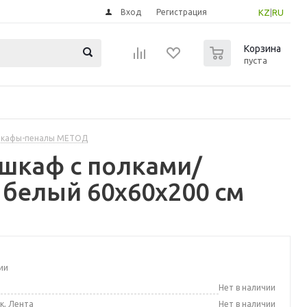
Вход
Регистрация
KZ
|
RU
0
Корзина
пуста
шкафы-пеналы МЕТОД
шкаф с полками/
 белый 60x60x200 см
ии
а
Нет в наличии
к, Лента
Нет в наличии