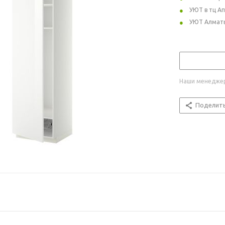
УЮТ в тц А
УЮТ Алмат
Наши менеджер
Поделит