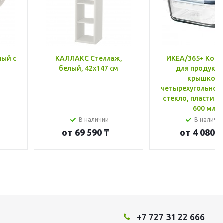
лый с
КАЛЛАКС Стеллаж,
ИКЕА/365+ Конт
белый, 42x147 см
для продукто
крышкой,
четырехугольной
стекло, пластик 
600 мл
В наличии
В наличи
от
69 590 ₸
от
4 080 ₸
+7 727 31 22 666