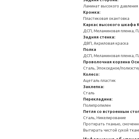
Ламинат высокого давления 
Кромка:
Пластиковая окантовка
Каркас высокого шкафа
ДСП, Меламиновая пленка, П
Задняя стенка:
ДВП, Акриловая краска
Полка
ДСП, Меламиновая пленка, П
Проволочная корзина
Осн
Сталь, Эпоксидное/полиэст
Колесо:
Ацеталь пластик
Заклепка:
Сталь
Перекладина:
Полипропилен
Петля со встроенным сто
Сталь, Никелирование
Протирать тканью, смоченн
Вытирать чистой сухой ткан