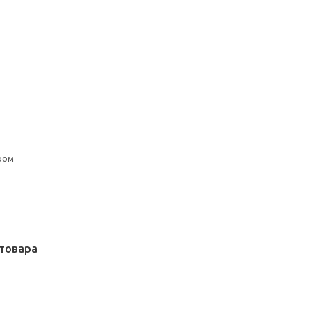
ром
товара