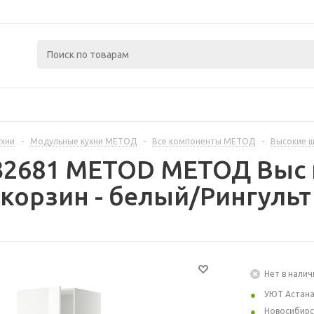
ухни
-
Модульные кухни МЕТОД
-
Все компоненты МЕТОД
-
Высокие 
232681 METOD МЕТОД Выс 
корзин - белый/Рингульт
Нет в налич
УЮТ Астан
Новосибирс