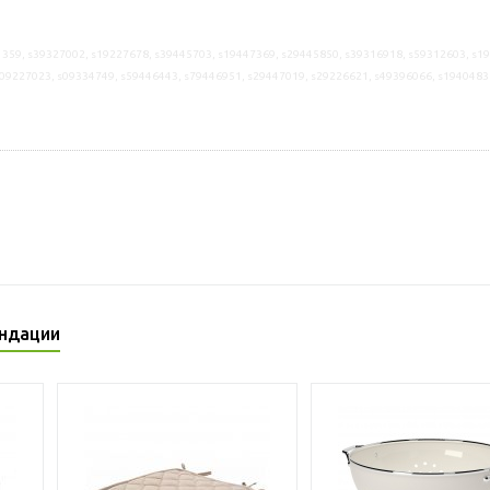
359, s39327002, s19227678, s39445703, s19447369, s29445850, s39316918, s59312603, s1
s09227023, s09334749, s59446443, s79446951, s29447019, s29226621, s49396066, s1940483
ндации