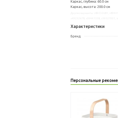
Каркас, глубина: 60.0 см
Каркас, высота: 200.0 см
Другие варианты: s89232681, s89441
s49232678, s09441358, s59327001, 
Характеристики
Бренд
Персональные рекоме