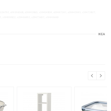
9226792, s09396068, s09445865, s59404834, s09447341, s09445945, s59473827,
1, s59409822, s29446492, s29473697, s59446669
IKEA