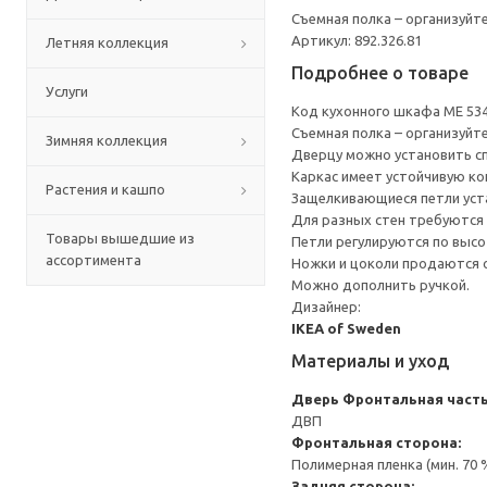
Съемная полка – организуйт
Артикул: 892.326.81
Летняя коллекция
Подробнее о товаре
Услуги
Код кухонного шкафа ME 53
Съемная полка – организуйт
Зимняя коллекция
Дверцу можно установить сп
Каркас имеет устойчивую ко
Растения и кашпо
Защелкивающиеся петли уста
Для разных стен требуются 
Товары вышедшие из
Петли регулируются по высот
ассортимента
Ножки и цоколи продаются 
Можно дополнить ручкой.
Дизайнер:
IKEA of Sweden
Материалы и уход
Дверь
Фронтальная часть
ДВП
Фронтальная сторона:
Полимерная пленка (мин. 70
Задняя сторона: