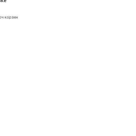
вке
оч корзин