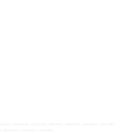
9226621, s49396066, s49232678, s19404831, s59409822, s29446492, s59473827,
1, s09445945, s39445703, s29445850