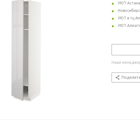
УЮТ Астан
Новосибирс
УЮТ в тц А
УЮТ Алмат
Наши менеджер
Поделит