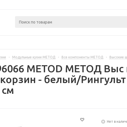
ухни
-
Модульные кухни МЕТОД
-
Все компоненты МЕТОД
-
Высокие 
396066 METOD МЕТОД Выс 
корзин - белый/Рингульт
 см
Нет в налич