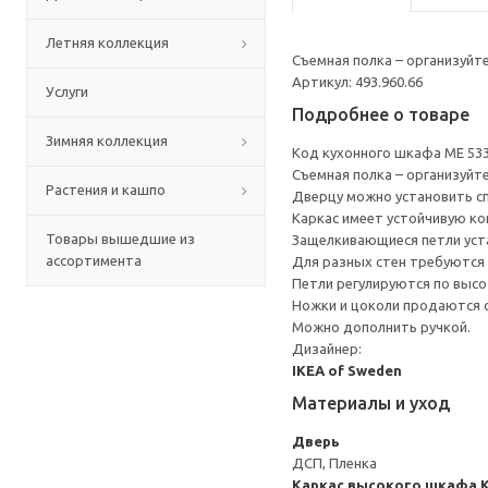
Летняя коллекция
Съемная полка – организуйт
Артикул: 493.960.66
Услуги
Подробнее о товаре
Зимняя коллекция
Код кухонного шкафа ME 53
Съемная полка – организуйт
Растения и кашпо
Дверцу можно установить сп
Каркас имеет устойчивую ко
Товары вышедшие из
Защелкивающиеся петли уста
ассортимента
Для разных стен требуются 
Петли регулируются по высот
Ножки и цоколи продаются 
Можно дополнить ручкой.
Дизайнер:
IKEA of Sweden
Материалы и уход
Дверь
ДСП, Пленка
Каркас высокого шкафа