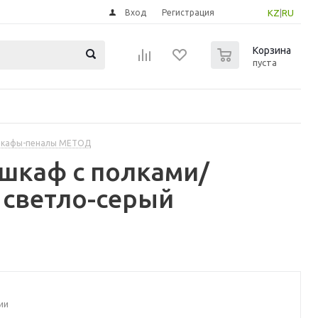
Вход
Регистрация
KZ
|
RU
0
Корзина
пуста
шкафы-пеналы МЕТОД
шкаф с полками/
 светло-серый
ии