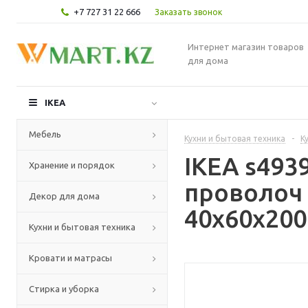
+7 727 31 22 666
Заказать звонок
Интернет магазин товаров
для дома
IKEA
Мебель
Кухни и бытовая техника
-
К
IKEA s49
Хранение и порядок
проволоч 
Декор для дома
40x60x200
Кухни и бытовая техника
Кровати и матрасы
Стирка и уборка