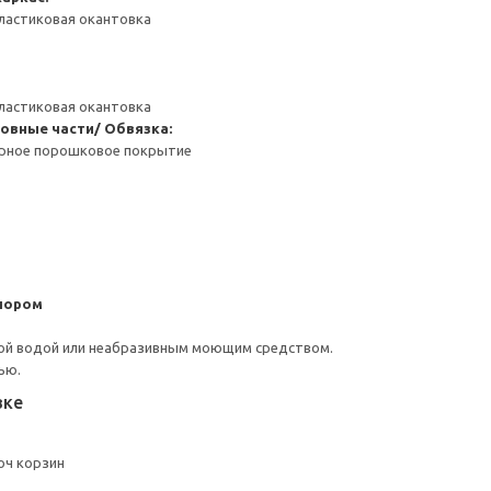
ластиковая окантовка
ластиковая окантовка
овные части/ Обвязка:
ерное порошковое покрытие
пором
ой водой или неабразивным моющим средством.
ью.
вке
оч корзин