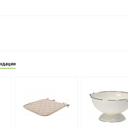
ндации