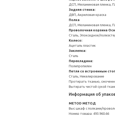
ДСП, Меламиновая пленка, П
Задняя стенка:
ДВП, Акриловая краска
Полка
ДСП, Меламиновая пленка, П
Проволочная корзина
Осн
Сталь, Эпоксидное/полиэст
Колесо:
Ацеталь пластик
Заклепка:
Сталь
Перекладина:
Полипропилен
Петля со встроенным сто
Сталь, Никелирование
Протирать тканью, смоченн
Вытирать чистой сухой ткан
Информация об упако
METOD МЕТОД
Выс шкаф с полками/провол
Номер товара: 493.960.66