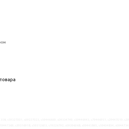
ром
товара
358, s59327001, s09227023, s59446669, s09334749, s59446443, s79446951, s29447019, s2
s19447369, s39316918, s59312603, s19226792, s09396068, s09445865, s59404834, s0944734